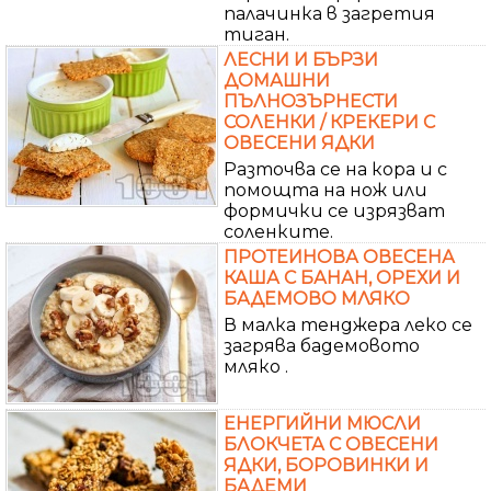
палачинка в загретия
тиган.
ЛЕСНИ И БЪРЗИ
ДОМАШНИ
ПЪЛНОЗЪРНЕСТИ
СОЛЕНКИ / КРЕКЕРИ С
ОВЕСЕНИ ЯДКИ
Разточва се на кора и с
помощта на нож или
формички се изрязват
соленките.
ПРОТЕИНОВА ОВЕСЕНА
КАША С БАНАН, ОРЕХИ И
БАДЕМОВО МЛЯКО
В малка тенджера леко се
загрява бадемовото
мляко .
ЕНЕРГИЙНИ МЮСЛИ
БЛОКЧЕТА С ОВЕСЕНИ
ЯДКИ, БОРОВИНКИ И
БАДЕМИ