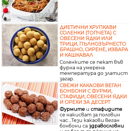
ДИЕТИЧНИ ХРУПКАВИ
СОЛЕНКИ (ТОПЧЕТА) С
ОВЕСЕНИ ЯДКИ ИЛИ
ТРИЦИ, ПЪЛНОЗЪРНЕСТО
БРАШНО, СИРЕНЕ, ИЗВАРА
И КАШКАВАЛ
Соленките се пекат във
фурна на умерена
температура до златист
загар.
СВЕЖИ КАКАОВИ ВЕГАН
БОНБОНИ С ФУРМИ,
СТАФИДИ, ОВЕСЕНИ ЯДКИ
И ОРЕХИ ЗА ДЕСЕРТ
Фурмите
и
стафидите
се накисват за половин
час....Тези какаови веган
бонбони са
здравословни