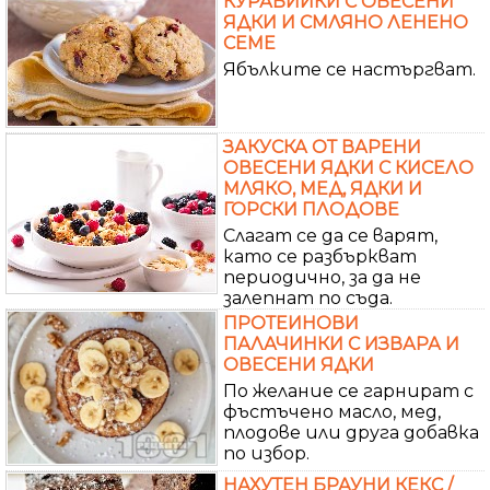
КУРАБИЙКИ С ОВЕСЕНИ
ЯДКИ И СМЛЯНО ЛЕНЕНО
СЕМЕ
Ябълките се настъргват.
ЗАКУСКА ОТ ВАРЕНИ
ОВЕСЕНИ ЯДКИ С КИСЕЛО
МЛЯКО, МЕД, ЯДКИ И
ГОРСКИ ПЛОДОВЕ
Слагат се да се варят,
като се разбъркват
периодично, за да не
залепнат по съда.
ПРОТЕИНОВИ
ПАЛАЧИНКИ С ИЗВАРА И
ОВЕСЕНИ ЯДКИ
По желание се гарнират с
фъстъчено масло, мед,
плодове или друга добавка
по избор.
НАХУТЕН БРАУНИ КЕКС /