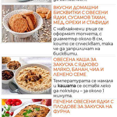
ВКУСНИ ДОМАШНИ
БИСКВИТКИ С ОВЕСЕНИ
ЯДКИ, СУСАМОВ ТАХАН,
МЕД, ОРЕХИ И СТАФИДИ
С навлажнени ръце се
оформят топчета, с
диаметър около 8 см,
които се сплескват, така
че да заприличат на
бисквити.
ОВЕСЕНА КАША ЗА
ЗАКУСКА С ЯДКОВО
МЛЯКО, БАНАН, ЧИА И
ЛЕНЕНО СЕМЕ
Температурата се намаля
и
кашата
се оставя леко
да покъкри – за около 1
минута.
ПЕЧЕНИ ОВЕСЕНИ ЯДКИ С
ПЛОДОВЕ ЗА ЗАКУСКА НА
ФУРНА