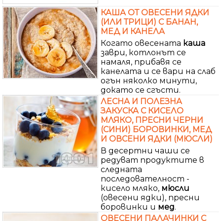
КАША ОТ ОВЕСЕНИ ЯДКИ
(ИЛИ ТРИЦИ) С БАНАН,
МЕД И КАНЕЛА
Когато овесената
каша
заври, котлонът се
намаля, прибавя се
канелата и се вари на слаб
огън няколко минути,
докато се сгъсти.
ЛЕСНА И ПОЛЕЗНА
ЗАКУСКА С КИСЕЛО
МЛЯКО, ПРЕСНИ ЧЕРНИ
(СИНИ) БОРОВИНКИ, МЕД
И ОВСЕНИ ЯДКИ (МЮСЛИ)
В десертни чаши се
редуват продуктите в
следната
последователност -
кисело мляко,
мюсли
(овесени ядки), пресни
боровинки и
мед
.
ОВЕСЕНИ ПАЛАЧИНКИ С