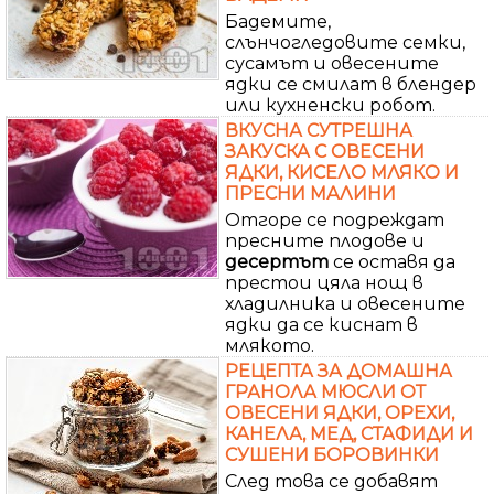
Бадемите,
слънчогледовите семки,
сусамът и овесените
ядки се смилат в блендер
или кухненски робот.
ВКУСНА СУТРЕШНА
ЗАКУСКА С ОВЕСЕНИ
ЯДКИ, КИСЕЛО МЛЯКО И
ПРЕСНИ МАЛИНИ
Отгоре се подреждат
пресните плодове и
десертът
се оставя да
престои цяла нощ в
хладилника и овесените
ядки да се киснат в
млякото.
РЕЦЕПТА ЗА ДОМАШНА
ГРАНОЛА МЮСЛИ ОТ
ОВЕСЕНИ ЯДКИ, ОРЕХИ,
КАНЕЛА, МЕД, СТАФИДИ И
СУШЕНИ БОРОВИНКИ
След това се добавят