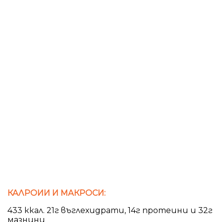
КАЛРОИИ И МАКРОСИ:
433 ккал. 21г въглехидрати, 14г протеини и 32г
мазнини