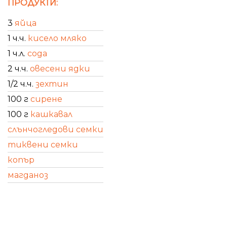
ПРОДУКТИ:
3
яйца
1 ч.ч.
кисело мляко
1 ч.л.
сода
2 ч.ч.
овесени ядки
1/2 ч.ч.
зехтин
100 г
сирене
100 г
кашкавал
слънчогледови семки
тиквени семки
копър
магданоз