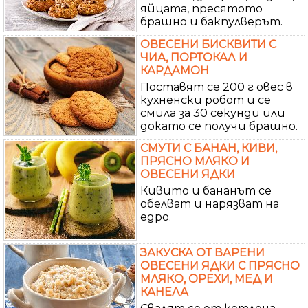
яйцата, пресятото
брашно и бакпулверът.
ОВЕСЕНИ БИСКВИТИ С
ЧИА, ПОРТОКАЛ И
КАРДАМОН
Поставят се 200 г овес в
кухненски робот и се
смила за 30 секунди или
докато се получи брашно.
СМУТИ С БАНАН, КИВИ,
ПРЯСНО МЛЯКО И
ОВЕСЕНИ ЯДКИ
Кивито и бананът се
обелват и нарязват на
едро.
ЗАКУСКА ОТ ВАРЕНИ
ОВЕСЕНИ ЯДКИ С ПРЯСНО
МЛЯКО, ОРЕХИ, МЕД И
КАНЕЛА