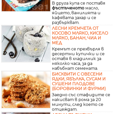
В друга купа се поставя
фъстъченото
масло,
яйцето, ванилията и
кафявата захар и се
разбъркват.
ЛЕСНИ КРЕМЧЕТА ОТ
КОСОВО МЛЯКО, КИСЕЛО
МЛЯКО, БАНАН, ЧИА И
МЕД
Кремът се прехвърля в
десертни купички и се
оставя в хладилник за
няколко часа, за да
набъбнат семената.
БИСКВИТИ С ОВЕСЕНИ
ЯДКИ, ЯБЪЛКА, СУСАМ И
СУШЕНИ ПЛОДОВЕ
(БОРОВИНКИ И ФУРМИ)
Заедно със стафидите се
накисват в рома за 20
минути, след което се
отцеждат.