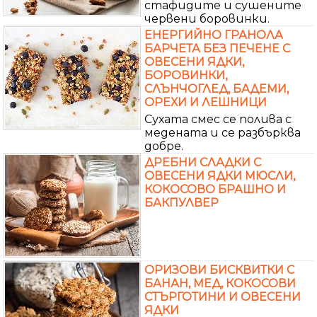
стафидите и сушените
червени боровинки.
ЕНЕРГИЙНО ГРАНОЛА
БАРЧЕТА БЕЗ ПЕЧЕНЕ С
ОВЕСЕНИ ЯДКИ,
БОРОВИНКИ,
СЛЪНЧОГЛЕД, БАДЕМИ,
ОРЕХИ И ЛЕШНИЦИ
Сухата смес се полива с
медената и се разбърква
добре.
ДРЕБНИ СЛАДКИ С
ОВЕСЕНИ ЯДКИ МЮСЛИ,
КОКОСОВО БРАШНО И
БАКПУЛВЕР
ОРИЗОВИ БИСКВИТКИ С
БАНАН, МЕД, КОКОСОВИ
СТЪРГОТИНИ И ОВЕСЕНИ
ЯДКИ