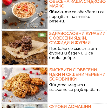
ОВЕСЕНА КАША С ЯДКОВО
МЛЯКО
Ябълките
се обелват и се
нарязват на тънки
резени.
ЗДРАВОСЛОВНИ КУРАБИИ
С ОВЕСЕНИ ЯДКИ,
СТАФИДИ И ФУРМИ
Прибавя се сместа от
фурми и бадеми и се
бърка добре.
БИСКВИТИ С ОВЕСЕНИ
ЯДКИ И СУШЕНИ ЧЕРВЕНИ
БОРОВИНКИ
Яйцето, медът и
маслото се разбъркват.
СУРОВИ ДОМАШНИ