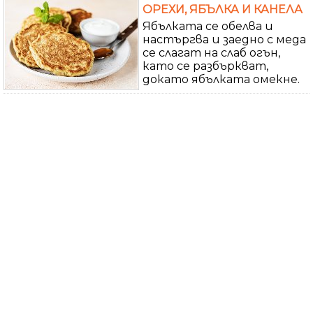
ОРЕХИ, ЯБЪЛКА И КАНЕЛА
Ябълката се обелва и
настъргва и заедно с меда
се слагат на слаб огън,
като се разбъркват,
докато ябълката омекне.