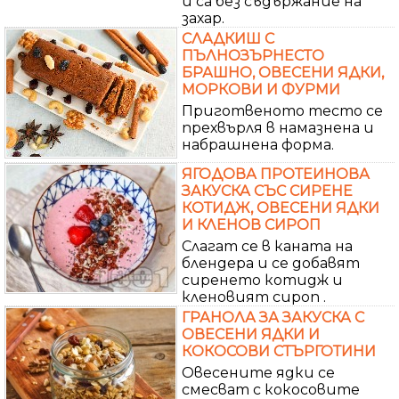
и са без съдържание на
захар.
СЛАДКИШ С
ПЪЛНОЗЪРНЕСТО
БРАШНО, ОВЕСЕНИ ЯДКИ,
МОРКОВИ И ФУРМИ
Приготвеното тесто се
прехвърля в намазнена и
набрашнена форма.
ЯГОДОВА ПРОТЕИНОВА
ЗАКУСКА СЪС СИРЕНЕ
КОТИДЖ, ОВЕСЕНИ ЯДКИ
И КЛЕНОВ СИРОП
Слагат се в каната на
блендера и се добавят
сиренето котидж и
кленовият сироп .
ГРАНОЛА ЗА ЗАКУСКА С
ОВЕСЕНИ ЯДКИ И
КОКОСОВИ СТЪРГОТИНИ
Овесените ядки се
смесват с кокосовите