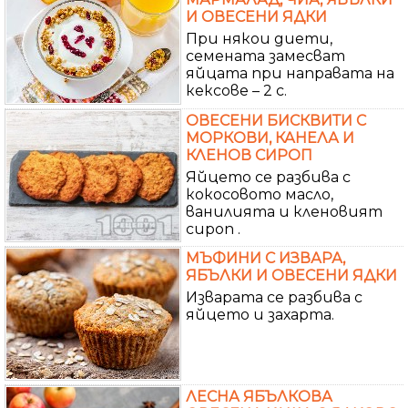
И ОВЕСЕНИ ЯДКИ
При някои диети,
семената замесват
яйцата при направата на
кексове – 2 с.
ОВЕСЕНИ БИСКВИТИ С
МОРКОВИ, КАНЕЛА И
КЛЕНОВ СИРОП
Яйцето се разбива с
кокосовото масло,
ванилията и кленовият
сироп .
МЪФИНИ С ИЗВАРА,
ЯБЪЛКИ И ОВЕСЕНИ ЯДКИ
Изварата се разбива с
яйцето и захарта.
ЛЕСНА ЯБЪЛКОВА