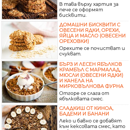
В тава върху хартия за
пече се оформят
бисквити.
ДОМАШНИ БИСКВИТИ С
ОВЕСЕНИ ЯДКИ, ОРЕХИ,
ЯЙЦА И МАСЛО (ОВЕСЕНИ
ОРЕХОВКИ)
Орехите се почистват и
счукват.
БЪРЗ И ЛЕСЕН ЯБЪЛКОВ
КРАМБЪЛ С МАРМАЛАД,
МЮСЛИ (ОВЕСЕНИ ЯДКИ)
И КАНЕЛА НА
МИРКОВЪЛНОВА ФУРНА
Отгоре се слага от
ябълковата смес.
СЛАДКИШ ОТ КИНОА,
БАДЕМИ И БАНАНИ
Леко и бавно се добавят
към кексовата смес, като