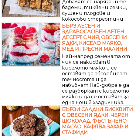
Добавят се нарязаните
бадеми, тиквени семки,
сушени плодове и
кокосови стърготини .
БЪРЗ ЛЕСЕН И
ЗДРАВОСЛОВЕН ЛЕТЕН
ДЕСЕРТ С ЧИЯ, ОВЕСЕНИ
ЯДКИ, КИСЕЛО МЛЯКО,
МЕД И ПРЕСНИ МАЛИНИ
Най-напред семената от
чия се накисват в
киселото мляко и се
оставят да абсорбират
течността и да
набъбнат Най-добре е да
се разбъркат с киселото
мляко и да се оставят за
една нощ в хладилника.
БЪРЗИ СЛАДКИ БИСКВИТИ
С ОВЕСЕНИ ЯДКИ, ЧЕРЕН
ШОКОЛАД, ФЪСТЪЧЕНО
МАСЛО, КАФЯВА ЗАХАР И
СТАФИДИ