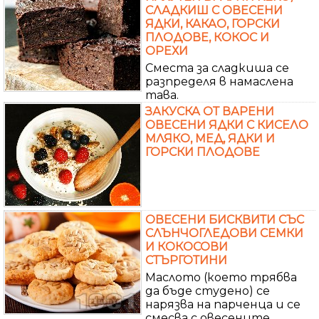
СЛАДКИШ С ОВЕСЕНИ
ЯДКИ, КАКАО, ГОРСКИ
ПЛОДОВЕ, КОКОС И
ОРЕХИ
Сместа за сладкиша се
разпределя в намаслена
тава.
ЗАКУСКА ОТ ВАРЕНИ
ОВЕСЕНИ ЯДКИ С КИСЕЛО
МЛЯКО, МЕД, ЯДКИ И
ГОРСКИ ПЛОДОВЕ
ОВЕСЕНИ БИСКВИТИ СЪС
СЛЪНЧОГЛЕДОВИ СЕМКИ
И КОКОСОВИ
СТЪРГОТИНИ
Маслото (което трябва
да бъде студено) се
нарязва на парченца и се
смесва с овесените