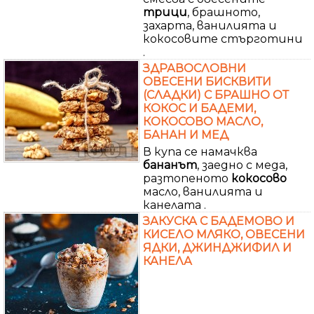
трици
, брашното,
захарта, ванилията и
кокосовите стърготини
.
ЗДРАВОСЛОВНИ
ОВЕСЕНИ БИСКВИТИ
(СЛАДКИ) С БРАШНО ОТ
КОКОС И БАДЕМИ,
КОКОСОВО МАСЛО,
БАНАН И МЕД
В купа се намачква
бананът
, заедно с меда,
разтопеното
кокосово
масло, ванилията и
канелата .
ЗАКУСКА С БАДЕМОВО И
КИСЕЛО МЛЯКО, ОВЕСЕНИ
ЯДКИ, ДЖИНДЖИФИЛ И
КАНЕЛА