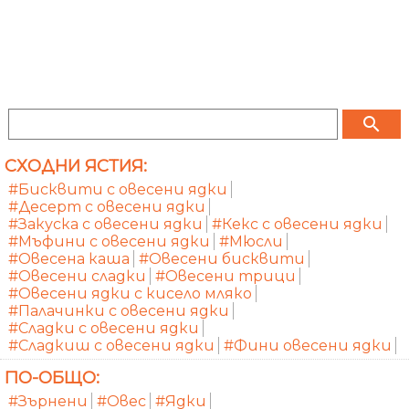
search
СХОДНИ ЯСТИЯ:
#Бисквити с овесени ядки
#Десерт с овесени ядки
#Закуска с овесени ядки
#Кекс с овесени ядки
#Мъфини с овесени ядки
#Мюсли
#Овесена каша
#Овесени бисквити
#Овесени сладки
#Овесени трици
#Овесени ядки с кисело мляко
#Палачинки с овесени ядки
#Сладки с овесени ядки
#Сладкиш с овесени ядки
#Фини овесени ядки
ПО-ОБЩО:
#Зърнени
#Овес
#Ядки