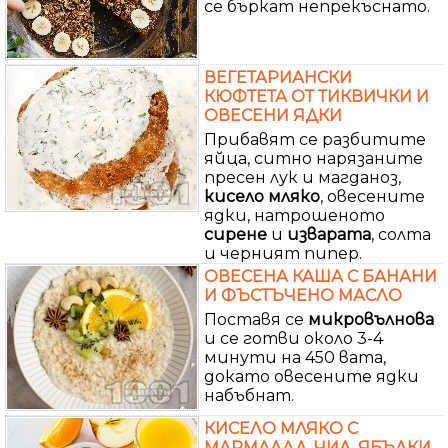
се бъркат непрекъснато.
ВЕГЕТАРИАНСКИ
КЮФТЕТА ОТ ТИКВИЧКИ И
ОВЕСЕНИ ЯДКИ
Прибавят се разбитите
яйца, ситно нарязаните
пресен лук и магданоз,
кисело
мляко
, овесените
ядки, натрошеното
сирене
и
изварата
, солта
и черният пипер.
ОВЕСЕНА КАША С БАНАНИ
И ФЪСТЪЧЕНО МАСЛО
Поставя се
микровълнова
и се готви около 3-4
минути на 450 вата,
докато овесените ядки
набъбнат.
КИСЕЛО МЛЯКО С
МАРМАЛАД, ЧИА, ЯБЪЛКИ