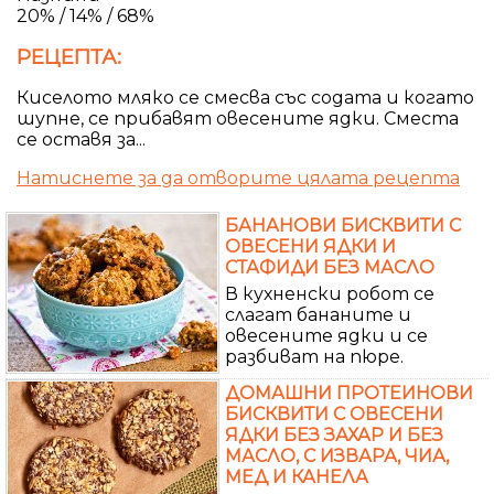
20% / 14% / 68%
РЕЦЕПТА:
Киселото мляко се смесва със содата и когато
шупне, се прибавят овесените ядки. Сместа
се оставя за...
Натиснете за да отворите цялата рецепта
БАНАНОВИ БИСКВИТИ С
ОВЕСЕНИ ЯДКИ И
СТАФИДИ БЕЗ МАСЛО
В кухненски робот се
слагат бананите и
овесените ядки и се
разбиват на пюре.
ДОМАШНИ ПРОТЕИНОВИ
БИСКВИТИ С ОВЕСЕНИ
ЯДКИ БЕЗ ЗАХАР И БЕЗ
МАСЛО, С ИЗВАРА, ЧИА,
МЕД И КАНЕЛА