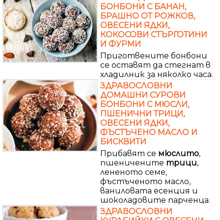
БОНБОНИ С БАНАН,
БРАШНО ОТ РОЖКОВ,
ОВЕСЕНИ ЯДКИ,
КОКОСОВИ СТЪРГОТИНИ
И ФУРМИ
Приготвените бонбони
се оставят да стегнат в
хладилник за няколко часа.
ЗДРАВОСЛОВНИ
ДОМАШНИ СУРОВИ
БОНБОНИ С МЮСЛИ,
ПШЕНИЧНИ ТРИЦИ,
ОВЕСЕНИ ЯДКИ,
ФЪСТЪЧЕНО МАСЛО И
БИСКВИТИ
Прибавят се
мюслито
,
пшеничените
трици
,
лененото семе,
фъстъченото масло,
ваниловата есенция и
шоколадовите парченца.
ЗДРАВОСЛОВНИ