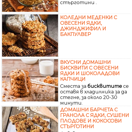
стърготини .
КОЛЕДНИ МЕДЕНКИ С
ОВЕСЕНИ ЯДКИ,
ДЖИНДЖИФИЛ И
БАКПУЛВЕР
ВКУСНИ ДОМАШНИ
БИСКВИТИ С ОВЕСЕНИ
ЯДКИ И ШОКОЛАДОВИ
КАПЧИЦИ
Сместа за
бисквитите
се
оставя в хладилника за да
стегне, за около 20-30
минути.
ДОМАШНИ БАРЧЕТА С
ГРАНОЛА С ЯДКИ, СУШЕНИ
ПЛОДОВЕ И КОКОСОВИ
СТЪРГОТИНИ