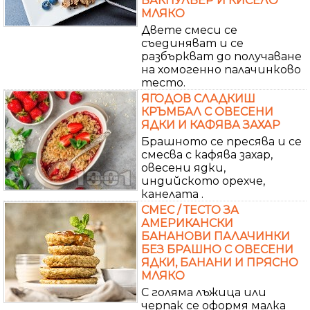
БАКПУЛВЕР И КИСЕЛО
МЛЯКО
Двете смеси се
съединяват и се
разбъркват до получаване
на хомогенно палачинково
тесто.
ЯГОДОВ СЛАДКИШ
КРЪМБАЛ С ОВЕСЕНИ
ЯДКИ И КАФЯВА ЗАХАР
Брашното се пресява и се
смесва с кафява захар,
овесени ядки,
индийското орехче,
канелата .
СМЕС / ТЕСТО ЗА
АМЕРИКАНСКИ
БАНАНОВИ ПАЛАЧИНКИ
БЕЗ БРАШНО С ОВЕСЕНИ
ЯДКИ, БАНАНИ И ПРЯСНО
МЛЯКО
С голяма лъжица или
черпак се оформя малка