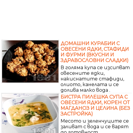
ДОМАШНИ КУРАБИИ С
ОВЕСЕНИ ЯДКИ, СТАФИДИ
И ФУРМИ (ВКУСНИ И
ЗДРАВОСЛОВНИ СЛАДКИ)
В голяма купа се изсипват
овесените ядки,
накиснатите стафиди,
олиото, канелата и се
долива малко вода .
БИСТРА ПИЛЕШКА СУПА С
ОВЕСЕНИ ЯДКИ, КОРЕН ОТ
МАГДАНОЗ И ЦЕЛИНА (БЕЗ
ЗАСТРОЙКА)
Месото и зеленчуците се
заливат с вода и се варят
до готовност.