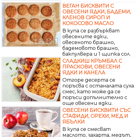
ВЕГАН БИСКВИТИ С
ОВЕСЕНИ ЯДКИ, БАДЕМИ,
КЛЕНОВ СИРОП И
КОКОСОВО МАСЛО
В купа се разбъркват
овесените ядки,
овесеното брашно,
бадемовото брашно,
бакпулвера и 1 щипка сол.
СЛАДКИШ КРЪМБАЛ С
ПРАСКОВИ, ОВЕСЕНИ
ЯДКИ И КАНЕЛА
Отгоре десерта се
поръсва с останалата суха
смес, като може да се
поръси допълнително с
още овесени ядки.
ОВЕСЕНИ БИСКВИТИ СЪС
СТАФИДИ, ОРЕХИ, МЕД И
ЯБЪЛКИ
В купа се смесват
маслото, захарта, медът,