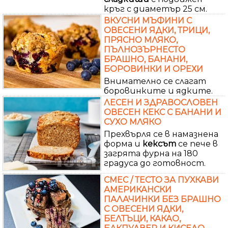
кръг с диаметър 25 см.
ВКУСНИ МЪФИНИ С
ОВЕСЕНИ ЯДКИ, ТРИЦИ,
ПРЯСНО МЛЯКО,
ПЪЛНОЗЪРНЕСТО
БРАШНО, БАНАНИ,
БОРОВИНКИ И ОРЕХИ
Внимателно се слагат
боровинките и ядките.
ЛЕСЕН И ЗДРАВОСЛОВЕН
ОВЕСЕН КЕКС С БАНАНИ И
СУХО МЛЯКО
Прехвърля се в намазнена
форма и
кексът
се пече в
загрята фурна на 180
градуса до готовност.
СМЕС / ТЕСТО ЗА ПУХКАВИ
АМЕРИКАНСКИ
ПАЛАЧИНКИ БЕЗ БРАШНО
С ОВЕСЕНИ ЯДКИ,
БЕЛТЪЦИ, КАКАО,