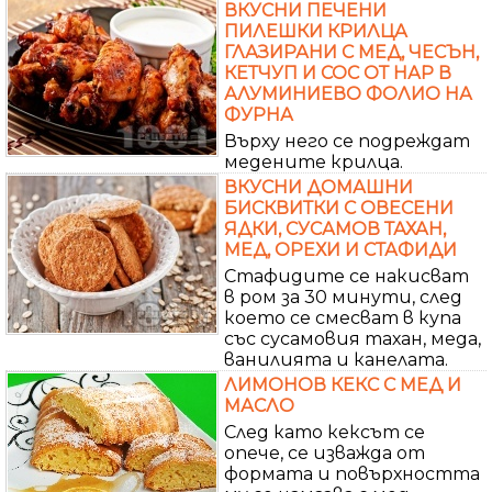
ВКУСНИ ПЕЧЕНИ
ПИЛЕШКИ КРИЛЦА
ГЛАЗИРАНИ С МЕД, ЧЕСЪН,
КЕТЧУП И СОС ОТ НАР В
АЛУМИНИЕВО ФОЛИО НА
ФУРНА
Върху него се подреждат
медените крилца.
ВКУСНИ ДОМАШНИ
БИСКВИТКИ С ОВЕСЕНИ
ЯДКИ, СУСАМОВ ТАХАН,
МЕД, ОРЕХИ И СТАФИДИ
Стафидите се накисват
в ром за 30 минути, след
което се смесват в купа
със сусамовия тахан, меда,
ванилията и канелата.
ЛИМОНОВ КЕКС С МЕД И
МАСЛО
След като кексът се
опече, се изважда от
формата и повърхността