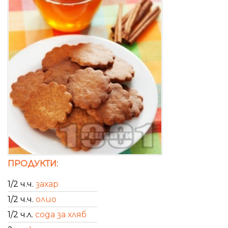
ПРОДУКТИ:
1/2 ч.ч.
захар
1/2 ч.ч.
олио
1/2 ч.л.
сода за хляб