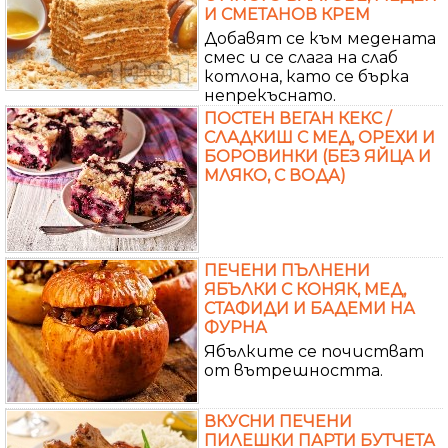
И СМЕТАНОВ КРЕМ
Добавят се към медената
смес и се слага на слаб
котлона, като се бърка
непрекъснато.
ПОСТЕН ВЕГАН КЕКС /
СЛАДКИШ С МЕД, ОРЕХИ И
БОРОВИНКИ (БЕЗ ЯЙЦА И
МЛЯКО, С ВОДА)
ПЕЧЕНИ ПЪЛНЕНИ
ЯБЪЛКИ С КОНЯК, МЕД,
СТАФИДИ И БАДЕМИ НА
ФУРНА
Ябълките се почистват
от вътрешността.
ВКУСНИ ПЕЧЕНИ
ПИЛЕШКИ ПАРТИ БУТЧЕТА