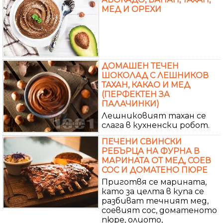
МЕД И ОРЕХИ
ДОМАШЕН ТЕЧЕН
ШОКОЛАД С ЛЕШНИКОВ
ТАХАН, КАКАО И МЕД
(ПЕРФЕКТЕН ЗА
ПАЛАЧИНКИ)
Лешниковият тахан се
слага в кухненски робот.
ПЕЧЕНИ СВИНСКИ
РЕБЪРЦА НА ФУРНА В
МАРИНАТА ОТ МЕД, СОЕВ
СОС И ДОМАТЕНО ПЮРЕ
Приготвя се марината,
като за целта в купа се
разбиват течният мед,
соевият сос, доматеното
пюре, олиото,