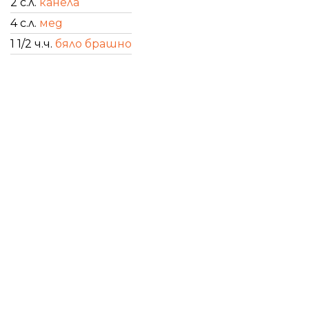
2 с.л.
канела
4 с.л.
мед
1 1/2 ч.ч.
бяло брашно