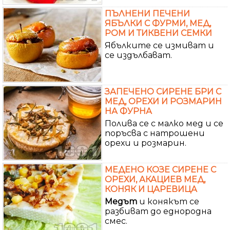
ПЪЛНЕНИ ПЕЧЕНИ
ЯБЪЛКИ С ФУРМИ, МЕД,
РОМ И ТИКВЕНИ СЕМКИ
Ябълките се измиват и
се издълбават.
ЗАПЕЧЕНО СИРЕНЕ БРИ С
МЕД, ОРЕХИ И РОЗМАРИН
НА ФУРНА
Полива се с малко мед и се
поръсва с натрошени
орехи и розмарин.
МЕДЕНО КОЗЕ СИРЕНЕ С
ОРЕХИ, АКАЦИЕВ МЕД,
КОНЯК И ЦАРEВИЦА
Медът
и конякът се
разбиват до еднородна
смес.