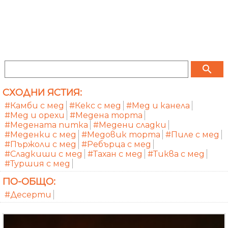
search
СХОДНИ ЯСТИЯ:
#Камби с мед
#Кекс с мед
#Мед и канела
#Мед и орехи
#Медена торта
#Медената питка
#Медени сладки
#Меденки с мед
#Медовик торта
#Пиле с мед
#Пържоли с мед
#Ребърца с мед
#Сладкиши с мед
#Тахан с мед
#Тиква с мед
#Туршия с мед
ПО-ОБЩО:
#Десерти