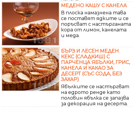
МЕДЕНО КАШУ С КАНЕЛА
В плоска намазнена тава
се поставят ядките и се
поръсват с настърганата
кора от лимон, канелата
и меда.
БЪРЗ И ЛЕСЕН МЕДЕН
КЕКС (СЛАДКИШ) С
ПАРЧЕНЦА ЯБЪЛКИ, ГРИС,
КАНЕЛА И КАКАО ЗА
ДЕСЕРТ (СЪС СОДА, БЕЗ
ЗАХАР)
Ябълките се настъргват
на едрото ренде като
половин ябълка се запазва
за декорация на десерта.