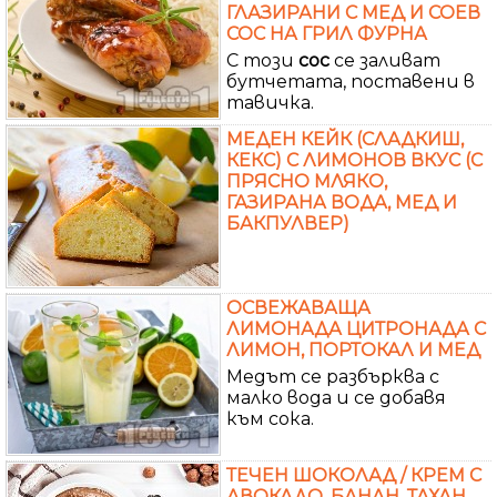
ГЛАЗИРАНИ С МЕД И СОЕВ
СОС НА ГРИЛ ФУРНА
С този
сос
се заливат
бутчетата, поставени в
тавичка.
МЕДЕН КЕЙК (СЛАДКИШ,
КЕКС) С ЛИМОНОВ ВКУС (С
ПРЯСНО МЛЯКО,
ГАЗИРАНА ВОДА, МЕД И
БАКПУЛВЕР)
ОСВЕЖАВАЩА
ЛИМОНАДА ЦИТРОНАДА С
ЛИМОН, ПОРТОКАЛ И МЕД
Медът се разбърква с
малко вода и се добавя
към сока.
ТЕЧЕН ШОКОЛАД / КРЕМ С
АВОКАДО, БАНАН, ТАХАН,