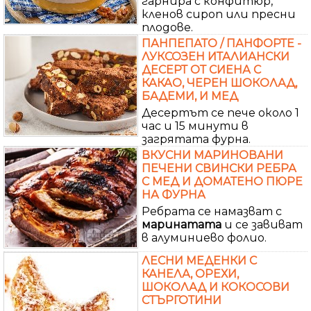
гарнира с конфитюр,
кленов сироп или пресни
плодове.
ПАНПЕПАТО / ПАНФОРТЕ -
ЛУКСОЗЕН ИТАЛИАНСКИ
ДЕСЕРТ ОТ СИЕНА С
КАКАО, ЧЕРЕН ШОКОЛАД,
БАДЕМИ, И МЕД
Десертът се пече около 1
час и 15 минути в
загрятата фурна.
ВКУСНИ МАРИНОВАНИ
ПЕЧЕНИ СВИНСКИ РЕБРА
С МЕД И ДОМАТЕНО ПЮРЕ
НА ФУРНА
Ребрата се намазват с
маринатата
и се завиват
в алуминиево фолио.
ЛЕСНИ МЕДЕНКИ С
КАНЕЛА, ОРЕХИ,
ШОКОЛАД И КОКОСОВИ
СТЪРГОТИНИ