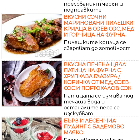
пресованият чесън и
подправките.
ВКУСНИ СОЧНИ
МАРИНОВАНИ ПИЛЕШКИ
КРИЛЦА В СОЕВ СОС, МЕД
И ГОРЧИЦА НА ФУРНА
Пилешките крилца се
сваряват до готовност.
ВКУСНА ПЕЧЕНА ЦЯЛА
ПАТИЦА НА ФУРНА С
ХРУПКАВА ГЛАЗУРА /
КОРИЧКА ОТ МЕД, СОЕВ
СОС И ПОРТОКАЛОВ СОК
Патицата се измива под
течаща вода и
останалите пера се
изскубват.
БЪРЗ И ЛЕСЕН ЧИА
ПУДИНГ С БАДЕМОВО
МЛЯКО