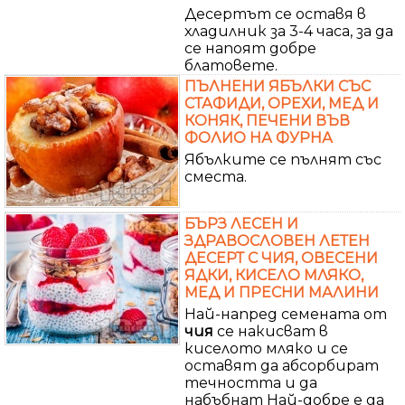
Десертът се оставя в
хладилник за 3-4 часа, за да
се напоят добре
блатовете.
ПЪЛНЕНИ ЯБЪЛКИ СЪС
СТАФИДИ, ОРЕХИ, МЕД И
КОНЯК, ПЕЧЕНИ ВЪВ
ФОЛИО НА ФУРНА
Ябълките се пълнят със
сместа.
БЪРЗ ЛЕСЕН И
ЗДРАВОСЛОВЕН ЛЕТЕН
ДЕСЕРТ С ЧИЯ, ОВЕСЕНИ
ЯДКИ, КИСЕЛО МЛЯКО,
МЕД И ПРЕСНИ МАЛИНИ
Най-напред семената от
чия
се накисват в
киселото мляко и се
оставят да абсорбират
течността и да
набъбнат Най-добре е да