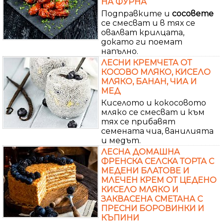
НА ФУРНА
Подправките и
сосовете
се смесват и в тях се
овалват крилцата,
докато ги поемат
напълно.
ЛЕСНИ КРЕМЧЕТА ОТ
КОСОВО МЛЯКО, КИСЕЛО
МЛЯКО, БАНАН, ЧИА И
МЕД
Киселото и кокосовото
мляко се смесват и към
тях се прибавят
семената чиа, ванилията
и медът.
ЛЕСНА ДОМАШНА
ФРЕНСКА СЕЛСКА ТОРТА С
МЕДЕНИ БЛАТОВЕ И
МЛЕЧЕН КРЕМ ОТ ЦЕДЕНО
КИСЕЛО МЛЯКО И
ЗАКВАСЕНА СМЕТАНА С
ПРЕСНИ БОРОВИНКИ И
КЪПИНИ