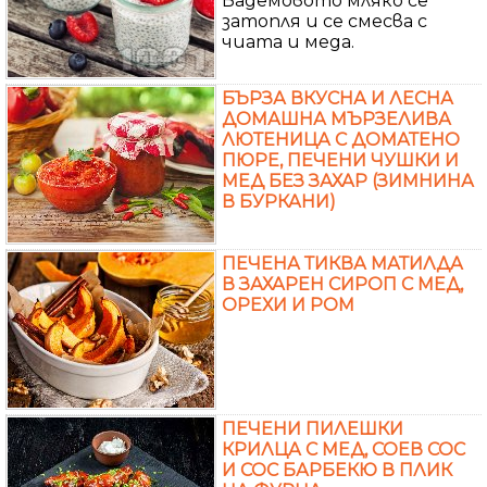
Бадемовото мляко се
затопля и се смесва с
чиата и меда.
БЪРЗА ВКУСНА И ЛЕСНА
ДОМАШНА МЪРЗЕЛИВА
ЛЮТЕНИЦА С ДОМАТЕНО
ПЮРЕ, ПЕЧЕНИ ЧУШКИ И
МЕД БЕЗ ЗАХАР (ЗИМНИНА
В БУРКАНИ)
ПЕЧЕНА ТИКВА МАТИЛДА
В ЗАХАРЕН СИРОП С МЕД,
ОРЕХИ И РОМ
ПЕЧЕНИ ПИЛЕШКИ
КРИЛЦА С МЕД, СОЕВ СОС
И СОС БАРБЕКЮ В ПЛИК