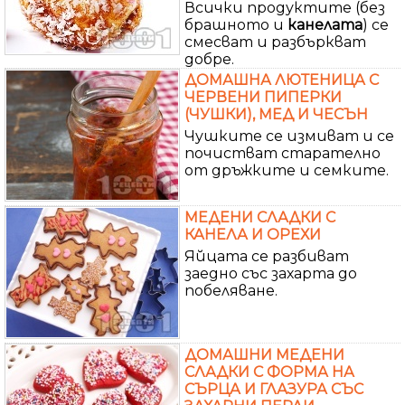
Всички продуктите (без
брашното и
канелата
) се
смесват и разбъркват
добре.
ДОМАШНА ЛЮТЕНИЦА С
ЧЕРВЕНИ ПИПЕРКИ
(ЧУШКИ), МЕД И ЧЕСЪН
Чушките се измиват и се
почистват старателно
от дръжките и семките.
МЕДЕНИ СЛАДКИ С
КАНЕЛА И ОРЕХИ
Яйцата се разбиват
заедно със захарта до
побеляване.
ДОМАШНИ МЕДЕНИ
СЛАДКИ С ФОРМА НА
СЪРЦА И ГЛАЗУРА СЪС