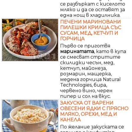
се разбъркат с киселото
мляко и да се оставят за
една нощ в хладилника.
ПЕЧЕНИ МАРИНОВАНИ
ПИЛЕШКИ КРИЛЦА СЪС
СУСАМ, МЕД, КЕТЧУП И
ГОРЧИЦА
Първо се приготвя
маринатата
, като в купа
се смесват стритите
скилидки чесън, мед,
кетчуп, майонеза,
розмарин, мащерка,
медена горчица Natural
Technologies, бира,
червено вино, черен
пипер и сол на вкус.
ЗАКУСКА ОТ ВАРЕНИ
ОВЕСЕНИ ЯДКИ С ПРЯСНО
МЛЯКО, ОРЕХИ, МЕД И
КАНЕЛА
По желание закуската се