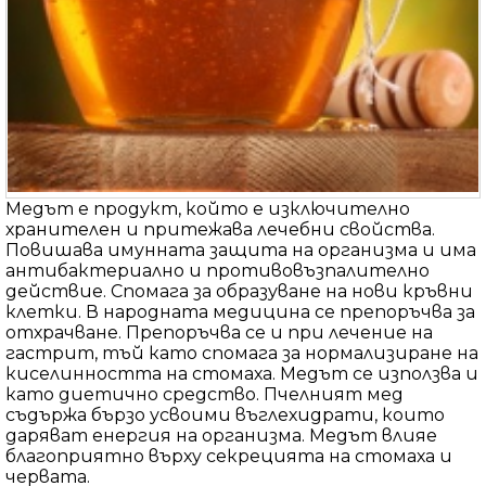
Медът е продукт, който е изключително
хранителен и притежава лечебни свойства.
Повишава имунната защита на организма и има
антибактериално и противовъзпалително
действие. Спомага за образуване на нови кръвни
клетки. В народната медицина се препоръчва за
отхрачване. Препоръчва се и при лечение на
гастрит, тъй като спомага за нормализиране на
киселинността на стомаха. Медът се използва и
като диетично средство. Пчелният мед
съдържа бързо усвоими въглехидрати, които
даряват енергия на организма. Медът влияе
благоприятно върху секрецията на стомаха и
червата.