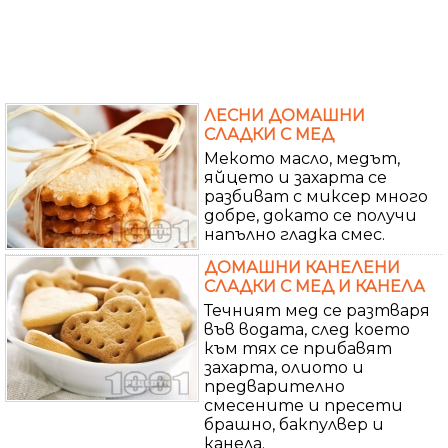
ЛЕСНИ ДОМАШНИ
СЛАДКИ С МЕД
Мекото масло, медът,
яйцето и захарта се
разбиват с миксер много
добре, докато се получи
напълно гладка смес.
ДОМАШНИ КАНЕЛЕНИ
СЛАДКИ С МЕД И КАНЕЛА
Течният мед се разтваря
във водата, след което
към тях се прибавят
захарта, олиото и
предварително
смесените и пресети
брашно, бакпулвер и
канела.