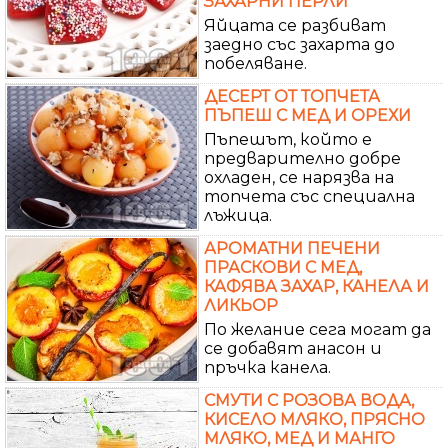
ЗАХАРНИ ПЕРЛИ
Яйцата се разбиват
заедно със захарта до
побеляване.
ДЕСЕРТ ОТ ТОПЧЕТА
ПЪПЕШ С МЕД И ОРЕХИ
Пъпешът, който е
предварително добре
охладен, се нарязва на
топчета със специална
лъжица.
АРОМАТНИ ПЕЧЕНИ
ПРАСКОВИ С МЕД,
КАФЯВА ЗАХАР, КАНЕЛА И
ЛИКЬОР
По желание сега могат да
се добавят анасон и
пръчка канела.
СМУТИ С РОЗОВА ВОДА,
КИСЕЛО МЛЯКО, ПРЯСНО
МЛЯКО, МЕД И МАНГО