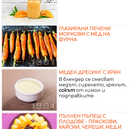
ГЛАЗИРАНИ ПЕЧЕНИ
МОРКОВИ С МЕД НА
ФУРНА
МЕДЕН ДРЕСИНГ С ХРЯН
В блендер се смесват
медът, сиренето, хрянът,
сокът
от лимон и
подправките.
ПЪЛНЕН ПЪПЕШ С
ПЛОДОВЕ - ПРАСКОВИ,
КАЙСИИ, ЧЕРЕШИ, МЕД И