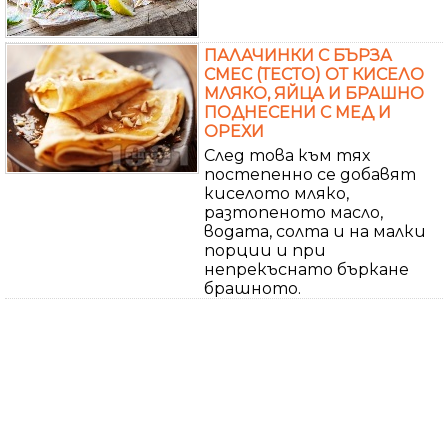
ПАЛАЧИНКИ С БЪРЗА
СМЕС (ТЕСТО) ОТ КИСЕЛО
МЛЯКО, ЯЙЦА И БРАШНО
ПОДНЕСЕНИ С МЕД И
ОРЕХИ
След това към тях
постепенно се добавят
киселото мляко,
разтопеното масло,
водата, солта и на малки
порции и при
непрекъснато бъркане
брашното.