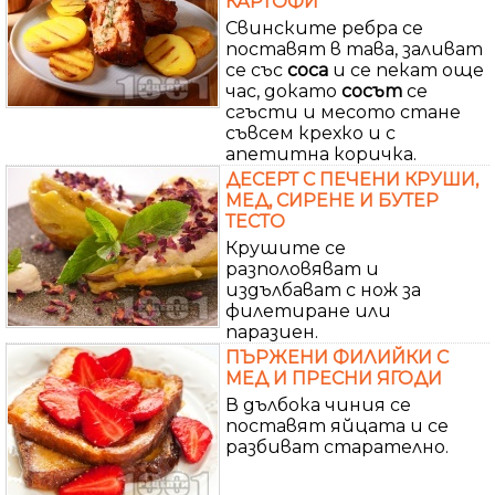
КАРТОФИ
Свинските ребра се
поставят в тава, заливат
се със
соса
и се пекат още
час, докато
сосът
се
сгъсти и месото стане
съвсем крехко и с
апетитна коричка.
ДЕСЕРТ С ПЕЧЕНИ КРУШИ,
МЕД, СИРЕНЕ И БУТЕР
ТЕСТО
Крушите се
разполовяват и
издълбават с нож за
филетиране или
паразиен.
ПЪРЖЕНИ ФИЛИЙКИ С
МЕД И ПРЕСНИ ЯГОДИ
В дълбока чиния се
поставят яйцата и се
разбиват старателно.