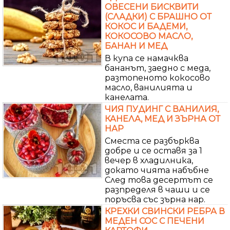
ОВЕСЕНИ БИСКВИТИ
(СЛАДКИ) С БРАШНО ОТ
КОКОС И БАДЕМИ,
КОКОСОВО МАСЛО,
БАНАН И МЕД
В купа се намачква
бананът, заедно с меда,
разтопеното кокосово
масло, ванилията и
канелата.
ЧИЯ ПУДИНГ С ВАНИЛИЯ,
КАНЕЛА, МЕД И ЗЪРНА ОТ
НАР
Сместа се разбърква
добре и се оставя за 1
вечер в хладилника,
докато чията набъбне
След това десертът се
разпределя в чаши и се
поръсва със зърна нар.
КРЕХКИ СВИНСКИ РЕБРА В
МЕДЕН СОС С ПЕЧЕНИ