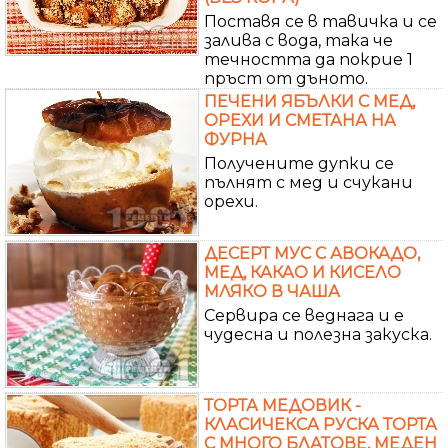
Поставя се в тавичка и се
залива с вода, така че
течността да покрие 1
пръст от дъното.
ПЕЧЕНИ ЯБЪЛКИ С МЕД,
ОРЕХИ И СМЕТАНА НА
ФУРНА
Получените дупки се
пълнят с мед и счукани
орехи.
ДЕСЕРТ МУС С АВОКАДО,
МЕД, КАКАО И КИСЕЛО
МЛЯКО В ЧАША
Сервира се веднага и е
чудесна и полезна закуска.
ТОРТА МЕДОВИК -
КЛАСИЧЕКСА РУСКА ТОРТА
С МНОГО БЛАТОВЕ, МЕДЕН