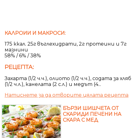
КАЛРОИИ И МАКРОСИ:
175 ккал. 25г въглехидрати, 2г протеини и 7г
мазнини
58% / 6% / 38%
РЕЦЕПТА:
Захарта (1/2 ч.ч.), олиото (1/2 ч.ч.), содата за хляб
(1/2 ч.л.), канелата (2 с.л.) и медът (4...
Натиснете за да отворите цялата рецепта
БЪРЗИ ШИШЧЕТА ОТ
СКАРИДИ ПЕЧЕНИ НА
СКАРА С МЕД