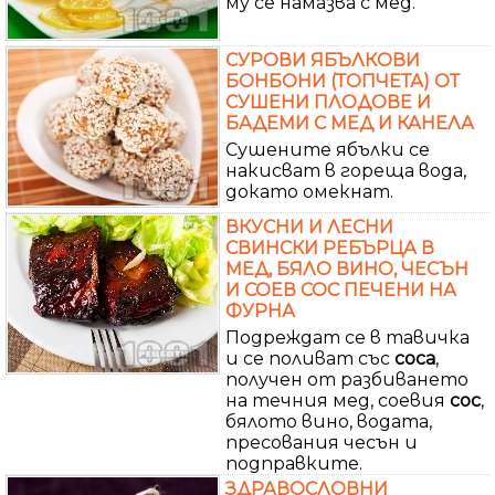
му се намазва с мед.
СУРОВИ ЯБЪЛКОВИ
БОНБОНИ (ТОПЧЕТА) ОТ
СУШЕНИ ПЛОДОВЕ И
БАДЕМИ С МЕД И КАНЕЛА
Сушените ябълки се
накисват в гореща вода,
докато омекнат.
ВКУСНИ И ЛЕСНИ
СВИНСКИ РЕБЪРЦА В
МЕД, БЯЛО ВИНО, ЧЕСЪН
И СОЕВ СОС ПЕЧЕНИ НА
ФУРНА
Подреждат се в тавичка
и се поливат със
соса
,
получен от разбиването
на течния мед, соевия
сос
,
бялото вино, водата,
пресования чесън и
подправките.
ЗДРАВОСЛОВНИ