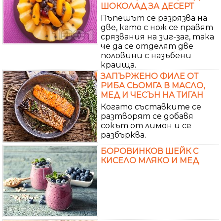
ШОКОЛАД ЗА ДЕСЕРТ
Пъпешът се разрязва на
две, като с нож се правят
срязвания на зиг-заг, така
че да се отделят две
половини с назъбени
краища.
ЗАПЪРЖЕНО ФИЛЕ ОТ
РИБА СЬОМГА В МАСЛО,
МЕД И ЧЕСЪН НА ТИГАН
Когато съставките се
разтворят се добавя
сокът от лимон и се
разбърква.
БОРОВИНКОВ ШЕЙК С
КИСЕЛО МЛЯКО И МЕД