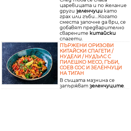
царевицата и по желание
други
зеленчуци
като
грах или гъби....Когато
сместа започне да ври, се
добавят предварително
сварените
китайски
спагети.
ПЪРЖЕНИ ОРИЗОВИ
КИТАЙСКИ СПАГЕТИ /
НУДЕЛИ / НУДЪЛС С
ПИЛЕШКО МЕСО, ГЪБИ,
СОЕВ СОС И ЗЕЛЕНЧУЦИ
НА ТИГАН
В същата мазнина се
запържват
зеленчуците
.