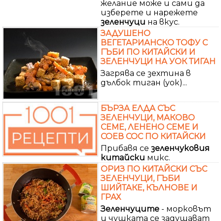
желание може и сами да
изберете и нарежете
зеленчуци
на вкус.
ЗАДУШЕНО
ВЕГЕТАРИАНСКО ТОФУ С
ГЪБИ ПО КИТАЙСКИ И
ЗЕЛЕНЧУЦИ НА УОК ТИГАН
Загрява се зехтина в
дълбок тиган (уок)...
БЪРЗА ЕЛДА СЪС
ЗЕЛЕНЧУЦИ, МАКОВО
СЕМЕ, ЛЕНЕНО СЕМЕ И
СОЕВ СОС ПО КИТАЙСКИ
Прибавя се
зеленчуковия
китайски
микс.
ОРИЗ ПО КИТАЙСКИ СЪС
ЗЕЛЕНЧУЦИ, ГЪБИ
ШИЙТАКЕ, КЪЛНОВЕ И
ГРАХ
Зеленчуците
- морковът
и чушката се задушават