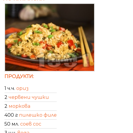
ПРОДУКТИ:
1 ч.ч.
ориз
2
червени чушки
2
моркова
400 г
пилешко филе
50 мл.
соев сос
3 ч.ч.
вода