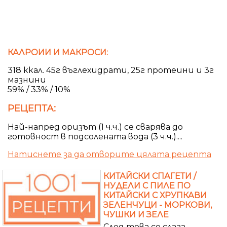
КАЛРОИИ И МАКРОСИ:
318 ккал. 45г въглехидрати, 25г протеини и 3г
мазнини
59% / 33% / 10%
РЕЦЕПТА:
Най-напред оризът (1 ч.ч.) се сварява до
готовност в подсолената вода (3 ч.ч.)....
Натиснете за да отворите цялата рецепта
КИТАЙСКИ СПАГЕТИ /
НУДЕЛИ С ПИЛЕ ПО
КИТАЙСКИ С ХРУПКАВИ
ЗЕЛЕНЧУЦИ - МОРКОВИ,
ЧУШКИ И ЗЕЛЕ
След това се слага