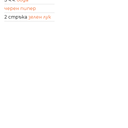
черен пипер
2 стръка
зелен лук