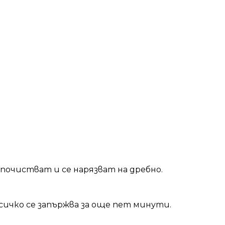
почистват и се нарязват на дребно.
сичко се запържва за още пет минути.