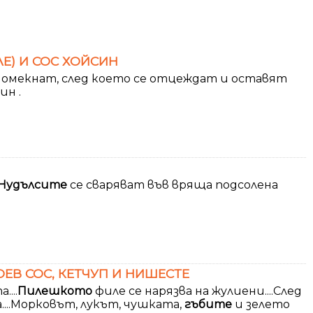
Е) И СОС ХОЙСИН
а омекнат, след което се отцеждат и оставят
ин .
Нудълсите
се сваряват във вряща подсолена
ОЕВ СОС, КЕТЧУП И НИШЕСТЕ
...
Пилешкото
филе се нарязва на жулиени....След
....Морковът, лукът, чушката,
гъбите
и зелето