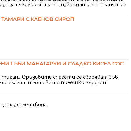
ода за няколко минути, изваждат се, потапят се
С ТАМАРИ С КЛЕНОВ СИРОП
ЕНИ ГЪБИ МАНАТАРКИ И СЛАДКО КИСЕЛ СОС
тиган....
Оризовите
спагети се сваряват във
е се слагат и готовите
пилешки
гърди и
а подсолена вода.