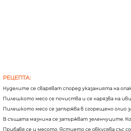
РЕЦЕПТА:
Нуделите се сваряват според указанията на опак
Пилешкото месо се почиства и се нарязва на ив
Пилешкото месо се запържва в сгорещено олио за
В същата мазнина се запържват зеленчуците. Ко
Прибавя се и месото. Ястието се овкусява със сое