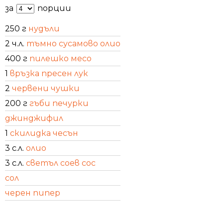
за
порции
250 г
нудъли
2 ч.л.
тъмно сусамово олио
400 г
пилешко месо
1
връзка пресен лук
2
червени чушки
200 г
гъби печурки
джинджифил
1
скилидка чесън
3 с.л.
олио
3 с.л.
светъл соев сос
сол
черен пипер