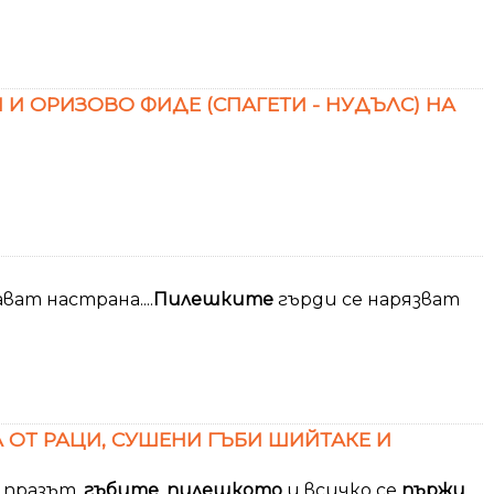
 И ОРИЗОВО ФИДЕ (СПАГЕТИ - НУДЪЛС) НА
ат настрана....
Пилешките
гърди се нарязват
 ОТ РАЦИ, СУШЕНИ ГЪБИ ШИЙТАКЕ И
 празът,
гъбите
,
пилешкото
и всичко се
пържи