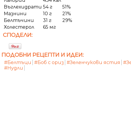
Калории
434 кал
Въглехидрати
54 г
51%
Мазнини
10 г
21%
Белтъчини
31 г
29%
Холестерол
65 мг
СПОДЕЛИ:
ПОДОБНИ РЕЦЕПТИ И ИДЕИ:
#Белтъци
#Боб с ориз
#Зеленчукови ястия
#З
#Нудли