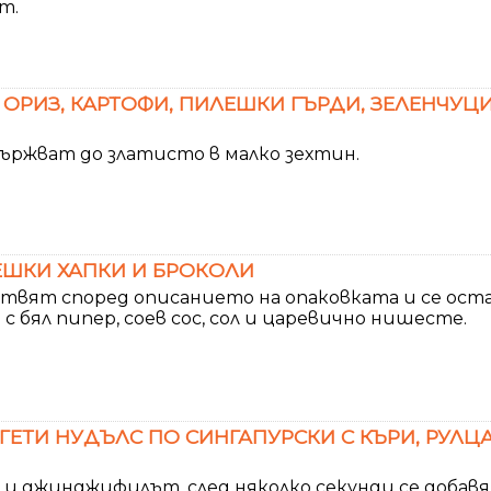
т.
 ОРИЗ, КАРТОФИ, ПИЛЕШКИ ГЪРДИ, ЗЕЛЕНЧУЦИ
ържват до златисто в малко зехтин.
ЕШКИ ХАПКИ И БРОКОЛИ
твят според описанието на опаковката и се остав
с бял пипер, соев сос, сол и царевично нишесте.
ЕТИ НУДЪЛС ПО СИНГАПУРСКИ С КЪРИ, РУЛЦА
 и джинджифилът, след няколко секунди се добавя