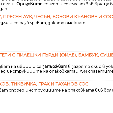
огън....
Оризовите
спагети се слагат във вряща в
дат.
 ПРЕСЕН ЛУК, ЧЕСЪН, БОБОВИ КЪЛНОВЕ И СО
удли
и се разбъркват, докато омекнат.
ГЕТИ С ПИЛЕШКИ ГЪРДИ (ФИЛЕ), БАМБУК, СУШ
зват на ивици и се
запържват
в загрято олио в уок 
ред инструкциите на опаковката....Към спагетит
В, ТИКВИЧКА, ГРАХ И ТАХАНОВ СОС
ват според инструкциите на опаковката във врящ