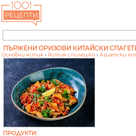
ПЪРЖЕНИ ОРИЗОВИ КИТАЙСКИ СПАГЕТИ 
Основни ястия
›
Ястия с пилешко
›
Азиатски я
ПРОДУКТИ: