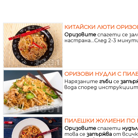
КИТАЙСКИ ЛЮТИ ОРИЗОВ
Оризовите
спагети се зал
настрана....След 2-3 мин
ОРИЗОВИ НУДЛИ С ПИЛЕ
Нарязаните
гъби
се
запър
вода според инструкциите
ПИЛЕШКИ ЖУЛИЕНИ ПО КИ
Оризовите
спагети
нудъл
това се
запържва
от всички