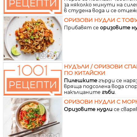
за няколко минути на силен 
в студена вода и се отцеж
ОРИЗОВИ НУДЛИ С ТОФУ,
Прибавят се
оризовите
н
НУДЪЛИ / ОРИЗОВИ СПА
ПО КИТАЙСКИ
Пилешките
гърди се наря
вряща подсолена вода спо
накълцаните
гъби
.
ОРИЗОВИ НУДЛИ С МОРКО
Оризовите
нудли
се сваря