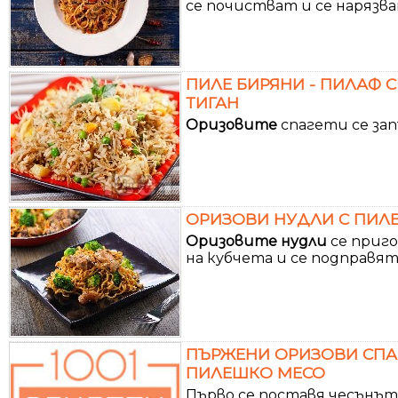
се почистват и се нарязва
ПИЛЕ БИРЯНИ - ПИЛАФ С
ТИГАН
Оризовите
спагети се зап
ОРИЗОВИ НУДЛИ С ПИЛ
Оризовите
нудли
се приго
на кубчета и се подправят 
ПЪРЖЕНИ ОРИЗОВИ СПАГ
ПИЛЕШКО МЕСО
Първо се поставя чесънът