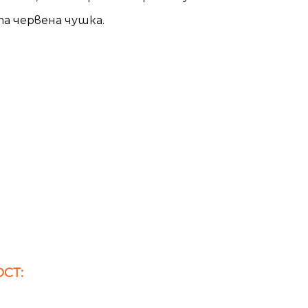
та червена чушка.
СТ: