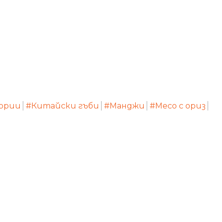
ории
#Китайски гъби
#Манджи
#Месо с ориз