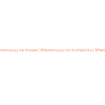
еленчуци на тиган
#Зеленчуци по китайски
#Кал