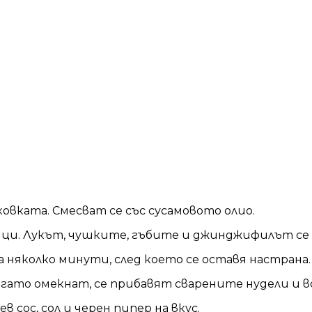
овката. Смесват се със сусамовото олио.
ици. Лукът, чушките, гъбите и джинджифилът се 
 няколко минути, след което се оставя настрана.
гато омекнат, се прибавят сварените нудели и в
в сос, сол и черен пипер на вкус.