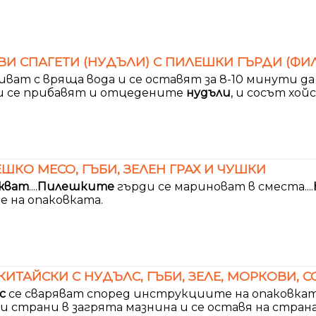
И СПАГЕТИ (НУДЪЛИ) С ПИЛЕШКИ ГЪРДИ (ФИЛ
иват с вряща вода и се оставят за 8-10 минути д
ути се прибавят и отцедените
нудъли
, и сосът хойс
ШКО МЕСО, ГЪБИ, ЗЕЛЕН ГРАХ И ЧУШКИ
жват
....
Пилешките
гърди се мариноват в сместа....
 на опаковката.
ТАЙСКИ С НУДЪЛС, ГЪБИ, ЗЕЛЕ, МОРКОВИ, С
с
се сваряват според инструкциите на опаковката.
 страни в загрята мазнина и се оставя на страна