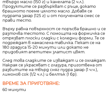
твърдо масло (150 г) и канелата (2 ч.л.).
Продуктите се разбъркват с ръце, докато
брашното поеме цялото масло. Добавя се
пудрата захар (125 г) и от получената смес се
прави тесто.
Върху равна повърхност се поръсва брашно и се
разточва тестото. С помощта на формичка се
отрязват плоски сладки с коледни форми. Те се
подреждат в намаслена тавичка. Пекат се на
180 градуса 15-20 минути или докато не
придобият апетитен златист цвят.
След това сладките се изваждат и се охлаждат.
Накрая се украсяват с глазура, приготвена от
разбитите на твърд сняг пудра захар (1 ч.ч.),
лимонов сок (1/2 ч.л.) и белтък (1 бр).
ВРЕМЕ ЗА ПРИГОТВЯНЕ:
60 минути