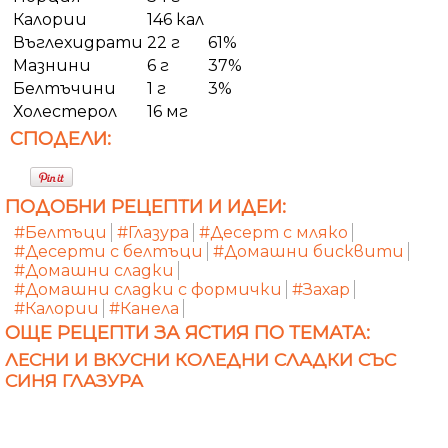
Калории
146 кал
Въглехидрати
22 г
61%
Мазнини
6 г
37%
Белтъчини
1 г
3%
Холестерол
16 мг
СПОДЕЛИ:
ПОДОБНИ РЕЦЕПТИ И ИДЕИ:
#Белтъци
#Глазура
#Десерт с мляко
#Десерти с белтъци
#Домашни бисквити
#Домашни сладки
#Домашни сладки с формички
#Захар
#Калории
#Канела
ОЩЕ РЕЦЕПТИ ЗА ЯСТИЯ ПО ТЕМАТА:
ЛЕСНИ И ВКУСНИ КОЛЕДНИ СЛАДКИ СЪС
СИНЯ ГЛАЗУРА