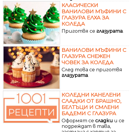
КЛАСИЧЕСКИ
ВАНИЛОВИ МЪФИНИ С
ГЛАЗУРА ЕЛХА ЗА
КОЛЕДА
Приготвя се
глазурата
.
ВАНИЛОВИ МЪФИНИ С
ГЛАЗУРА СНЕЖЕН
ЧОВЕК ЗА КОЛЕДА
След това се приготвя
глазурата
.
КОЛЕДНИ КАНЕЛЕНИ
СЛАДКИ ОТ БРАШНО,
БЕЛТЪЦИ И СМЛЕНИ
БАДЕМИ С ГЛАЗУРА
Оформят се
сладки
и се
подреждат в тава,
застлана с хартия за