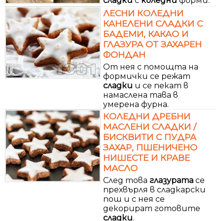
сладки
с
коледни
форми.
ЛЕСНИ КОЛЕДНИ
КАНЕЛЕНИ СЛАДКИ С
БАДЕМИ, КАКАО И
ГЛАЗУРА ОТ ЗАХАРЕН
ФОНДАН
От нея с помощта на
формички се режат
сладки
и се пекат в
намаслена тава в
умерена фурна.
КОЛЕДНИ ДРЕБНИ
МАСЛЕНИ СЛАДКИ /
БИСКВИТИ С ПУДРА
ЗАХАР, ПШЕНИЧЕНО
НИШЕСТЕ И КРАВЕ
МАСЛО
След това
глазурата
се
прехвърля в сладкарски
пош и с нея се
декорират готовите
сладки
.