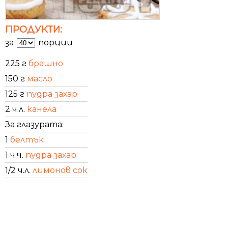
ПРОДУКТИ:
за
порции
225 г
брашно
150 г
масло
125 г
пудра захар
2 ч.л.
канела
За глазурата:
1
белтък
1 ч.ч.
пудра захар
1/2 ч.л.
лимонов сок