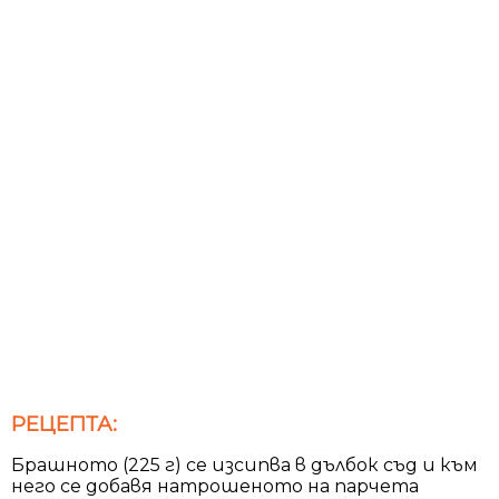
РЕЦЕПТА:
Брашното (225 г) се изсипва в дълбок съд и към
него се добавя натрошеното на парчета