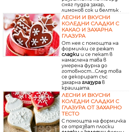
сняг пудра захар,
лимонов сок и белтък .
ЛЕСНИ И ВКУСНИ
КОЛЕДНИ СЛАДКИ С
КАКАО И ЗАХАРНА
ГЛАЗУРА
От нея с помощта на
формички се режат
сладки
и се пекат в
намаслена тава в
умерена фурна до
готовност....След това
се декорират със
захарна
глазура
в
краищата.
ЛЕСНИ И ВКУСНИ
КОЛЕДНИ СЛАДКИ С
ГЛАЗУРА ОТ ЗАХАРНО
ТЕСТО
С помощта на формичка
се отрязват плоски