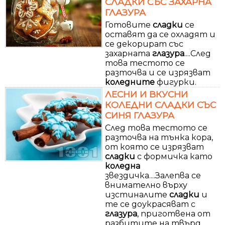
СЛАДКИ СЪС ЗАХАРНА
ГЛАЗУРА
Готовите
сладки
се
оставят да се охладят и
се декорират със
захарната
глазура
....След
това тестото се
разточва и се изрязват
коледните
фигурки.
ЛЕСНИ И ВКУСНИ
КОЛЕДНИ СЛАДКИ СЪС
СИНЯ ГЛАЗУРА
След това тестото се
разточва на тънка кора,
от която се изрязват
сладки
с формичка като
коледна
звездичка....Залепва се
внимателно върху
изстиналите
сладки
и
те се доукрасяват с
глазура
, приготвена от
разбитите на твърд