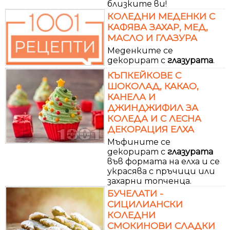
близките ви!
КОЛЕДНИ МЕДЕНКИ С
КАФЯВА ЗАХАР, МЕД,
МАСЛО И ГЛАЗУРА
Меденките се
декорират с
глазурата
.
КЪПКЕЙКОВЕ С
ШОКОЛАД, КАКАО,
КАНЕЛА И
ДЖИНДЖИФИЛ ЗА
КОЛЕДА И С ЛЕСНА
ДЕКОРАЦИЯ ЕЛХА
Мъфините се
декорират с
глазурата
във формата на елха и се
украсява с пръчици или
захарни топченца.
БУЧЕЛАТИ -
СИЦИЛИАНСКИ
КОЛЕДНИ
СМОКИНОВИ СЛАДКИ