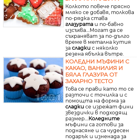
Колкото повече прясно
мляко се добавя, толкова
по-рядка става
глазурата
и по-бавно
изсъхва....Могат да се
съхраняват за по-дълго
време в метална кутия
за
сладки
с няколко
резена ябълка вътре.
КОЛЕДНИ МЪФИНИ С
КАКАО, ВАНИЛИЯ И
БЯЛА ГЛАЗУРА ОТ
ЗАХАРНО ТЕСТО
Това се прави като то се
разточи с точилка и с
помощта на форма за
сладки
се изрежат фини
звездички в подходящ
размер....
Коледните
мъфини са готови за
поднасяне и са чудесен
подарък и изненада за