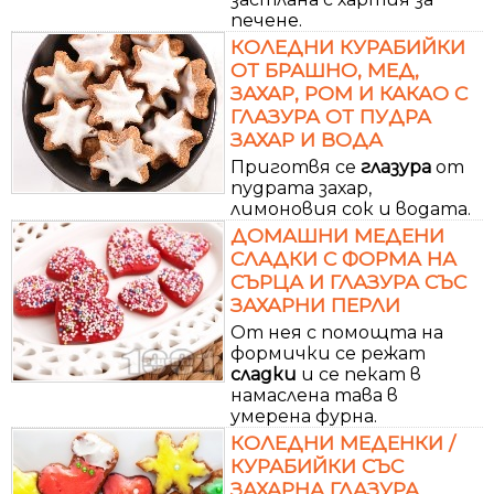
печене.
КОЛЕДНИ КУРАБИЙКИ
ОТ БРАШНО, МЕД,
ЗАХАР, РОМ И КАКАО С
ГЛАЗУРА ОТ ПУДРА
ЗАХАР И ВОДА
Приготвя се
глазура
от
пудрата захар,
лимоновия сок и водата.
ДОМАШНИ МЕДЕНИ
СЛАДКИ С ФОРМА НА
СЪРЦА И ГЛАЗУРА СЪС
ЗАХАРНИ ПЕРЛИ
От нея с помощта на
формички се режат
сладки
и се пекат в
намаслена тава в
умерена фурна.
КОЛЕДНИ МЕДЕНКИ /
КУРАБИЙКИ СЪС
ЗАХАРНА ГЛАЗУРА