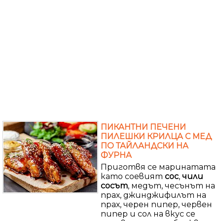
ПИКАНТНИ ПЕЧЕНИ
ПИЛЕШКИ КРИЛЦА С МЕД
ПО ТАЙЛАНДСКИ НА
ФУРНА
Приготвя се маринатата
като соевият
сос
,
чили
сосът
, медът, чесънът на
прах, джинджифилът на
прах, черен пипер, червен
пипер и сол на вкус се