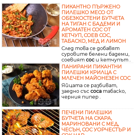
ПИКАНТНО ПЪРЖЕНО
ПИЛЕШКО МЕСО ОТ
ОБЕЗКОСТЕНИ БУТЧЕТА
НА ТИГАН С БАДЕМИ И
АРОМАТЕН СОС ОТ
КЕТЧУП, СОЕВ СОС,
ТАБАСКО, МЕД И ЛИМОН
След това се добавят
суровите белени бадеми,
соевият
сос
и кетчупът .
ПАНИРАНИ ПИКАНТНИ
ПИЛЕШКИ КРИЛЦА С
МЛЕЧЕН МАЙОНЕЗЕН СОС
Яйцата се разбиват,
заедно със
соса
табаско,
черния пипер .
ПЕЧЕНИ ПИЛЕШКИ
БУТЧЕТА НА СКАРА,
МАРИНОВАНИ С МЕД,
ЧЕСЪН, СОС УОРЧЕСТЪР И