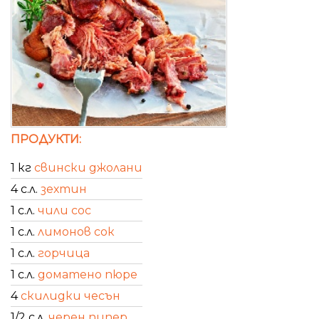
ПРОДУКТИ:
1 кг
свински джолани
4 с.л.
зехтин
1 с.л.
чили сос
1 с.л.
лимонов сок
1 с.л.
горчица
1 с.л.
доматено пюре
4
скилидки чесън
1/2 с.л.
черен пипер