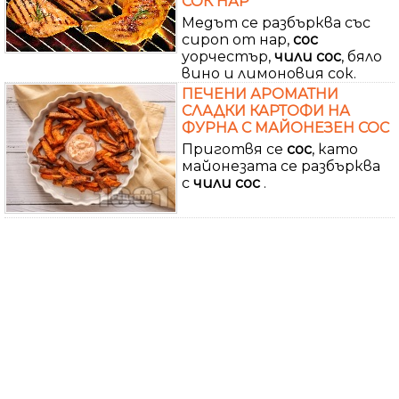
СОК НАР
Медът се разбърква със
сироп от нар,
сос
уорчестър,
чили
сос
, бяло
вино и лимоновия сок.
ПЕЧЕНИ АРОМАТНИ
СЛАДКИ КАРТОФИ НА
ФУРНА С МАЙОНЕЗЕН СОС
Приготвя се
сос
, като
майонезата се разбърква
с
чили
сос
.