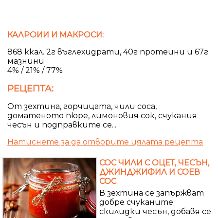
КАЛРОИИ И МАКРОСИ:
868 ккал. 2г въглехидрати, 40г протеини и 67г
мазнини
4% / 21% / 77%
РЕЦЕПТА:
От зехтина, горчицата, чили соса,
доматеното пюре, лимоновия сок, счукания
чесън и подправките се...
Натиснете за да отворите цялата рецепта
СОС ЧИЛИ С ОЦЕТ, ЧЕСЪН,
ДЖИНДЖИФИЛ И СОЕВ
СОС
В зехтина се запържват
добре счуканите
скилидки чесън, добавя се