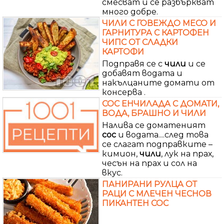
смесват и се разбъркват
много добре.
ЧИЛИ С ГОВЕЖДО МЕСО И
ГАРНИТУРА С КАРТОФЕН
ЧИПС ОТ СЛАДКИ
КАРТОФИ
Подправя се с
чили
и се
добавят водата и
накълцаните домати от
консерва .
СОС ЕНЧИЛАДА С ДОМАТИ,
ВОДА, БРАШНО И ЧИЛИ
Налива се доматеният
сос
и водата....след това
се слагат подправките –
кимион,
чили
, лук на прах,
чесън на прах и сол на
вкус.
ПАНИРАНИ РУЛЦА ОТ
РАЦИ С МЛЕЧЕН ЧЕСНОВ
ПИКАНТЕН СОС