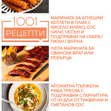
МАРИНАТА ЗА АГНЕШКИ
КОТЛЕТИ В ПЛИК С
КИСЕЛО МЛЯКО, СОС
ЧИЛИ, ЧЕСЪН И
ПОДПРАВКИ НА СКАРА /
ТИГАН / ФУРНА
ЛЮТА МАРИНАТА ЗА
СВИНСКИ ВРАТ ИЛИ
РЕБЪРЦА
АРОМАТНА ПЪРЖЕНА
РИБА ТРЕСКА С
ПОДПРАВКИ С ГАРНИТУРА
ОТ НУДЛИ ОТ ТИКВИЧКИ И
СМЕТАНОВ СОС