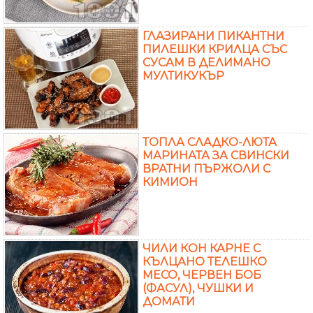
ГЛАЗИРАНИ ПИКАНТНИ
ПИЛЕШКИ КРИЛЦА СЪС
СУСАМ В ДЕЛИМАНО
МУЛТИКУКЪР
ТОПЛА СЛАДКО-ЛЮТА
МАРИНАТА ЗА СВИНСКИ
ВРАТНИ ПЪРЖОЛИ С
КИМИОН
ЧИЛИ КОН КАРНЕ С
КЪЛЦАНО ТЕЛЕШКО
МЕСО, ЧЕРВЕН БОБ
(ФАСУЛ), ЧУШКИ И
ДОМАТИ