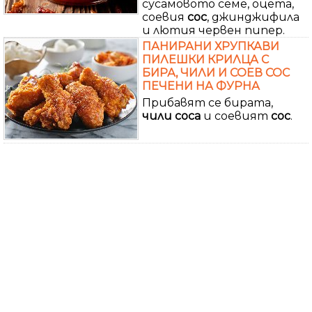
сусамовото семе, оцета,
соевия
сос
, джинджифила
и лютия червен пипер.
ПАНИРАНИ ХРУПКАВИ
ПИЛЕШКИ КРИЛЦА С
БИРА, ЧИЛИ И СОЕВ СОС
ПЕЧЕНИ НА ФУРНА
Прибавят се бирата,
чили
соса
и соевият
сос
.