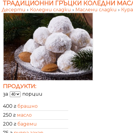
ТРАДИЦИОННИ ГРЪЦКИ КОЛЕДНИ МАСЛ
Десерти
›
Коледни сладки
›
Маслени сладки
›
Кур
ПРОДУКТИ:
за
порции
400 г
брашно
250 г
масло
200 г
бадеми
75 г
пудра захар