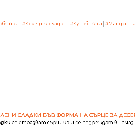
рабийки
#Коледни сладки
#Курабийки
#Манджи
ЛЕНИ СЛАДКИ ВЪВ ФОРМА НА СЪРЦЕ ЗА ДЕСЕР
адки
се отрязват сърчица и се подреждат в намаз