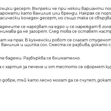
гръцки десерт. Въпреки че при някои варианти по
аромати като ванилия или бренди. Накрая се поръ
ласически коледен десерт, но също така се свързв
 бадемите се нарязват на едро и се нареждат в гол
 внимава да не загорят. След това се оставят нас
ат на прах. В кухненски робот се слагат студенот
ванилия и щипка сол. Сместа се разбива, докато
те бадеми. Разбърква се внимателно.
ива с хартия за печене и от тестото се оформят к
обре, тъй като лесно могат да се счупят, докато