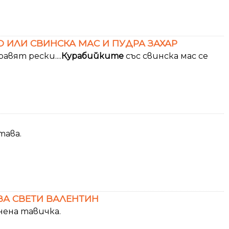
 ИЛИ СВИНСКА МАС И ПУДРА ЗАХАР
авят рески....
Курабийките
със свинска мас се
тава.
ЗА СВЕТИ ВАЛЕНТИН
нена тавичка.