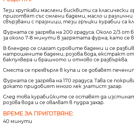
Тези хрупкави маслени бисквити са класически 
приготвят със смлени бадеми, масло и различни 
свързвани с празници, тези гръцки курабии са к
Фурната се загрява на 200 градуса. Около 2/3 от
за около 7-8 минути в загрятата фурна, като се
В блендер се слагат суровите бадеми и се разбив
натрошените бадеми, розова вода, екстракт от 
бакпулвера и брашното и отново се разбърква.
Сместа се прехвърля в купа и се добавят печени
Фурната се загрява на 170 градуса. Тава се покр
докато придобият много лек златист загар.
След това курабийките се оставят да изстинат д
розова вода и се овалват в пудра захар.
ВРЕМЕ ЗА ПРИГОТВЯНЕ:
40 минути