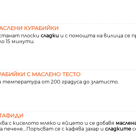
АСЛЕНИ КУРАБИЙКИ
 станат плоски
сладки
и с помощта на вилица се пр
ло 15 минути.
РАБИЙКИ С МАСЛЕНО ТЕСТО
и температура от 200 градуса до златисто.
СТАФИДИ
ва с киселото мляко и яйцето и се добавя
маслен
а печене....Поръсват се с кафява захар и
сладките
с