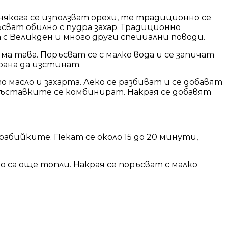
някога се използват орехи, те традиционно се
сват обилно с пудра захар. Традиционно
а с Великден и много други специални поводи.
яма тава. Поръсват се с малко вода и се запичат
трана да изстинат.
о масло и захарта. Леко се разбиват и се добавят
 съставките се комбинират. Накрая се добавят
урабийките. Пекат се около 15 до 20 минути,
 са още топли. Накрая се поръсват с малко