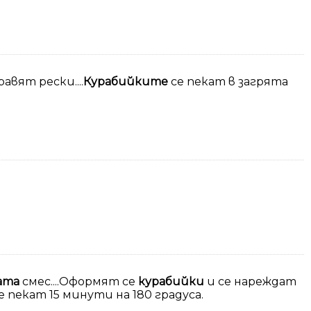
авят рески....
Курабийките
се пекат в загрята
ата
смес....Оформят се
курабийки
и се нареждат
е пекат 15 минути на 180 градуса.