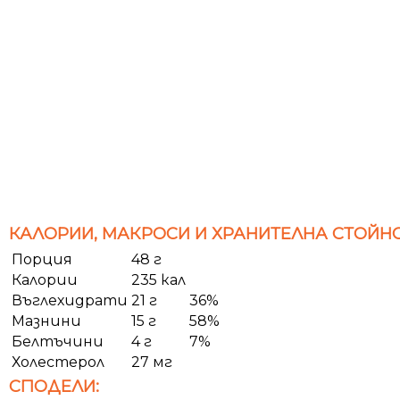
КАЛОРИИ, МАКРОСИ И ХРАНИТЕЛНА СТОЙНО
Порция
48 г
Калории
235 кал
Въглехидрати
21 г
36%
Мазнини
15 г
58%
Белтъчини
4 г
7%
Холестерол
27 мг
СПОДЕЛИ: