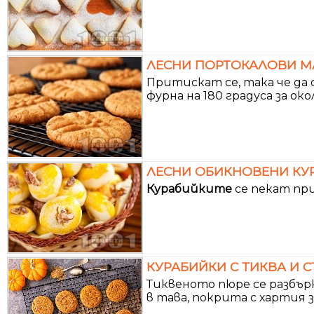
ЛЕСНИ ПОРТОКАЛОВИ М
Притискат се, така че да
фурна на 180 градуса за око
ЛЕСНИ ОБИКНОВЕНИ КУ
Курабийките
се пекат пр
КУРАБИЙКИ С ТИКВА И 
Тиквеното пюре се разбърк
в тава, покрита с хартия з