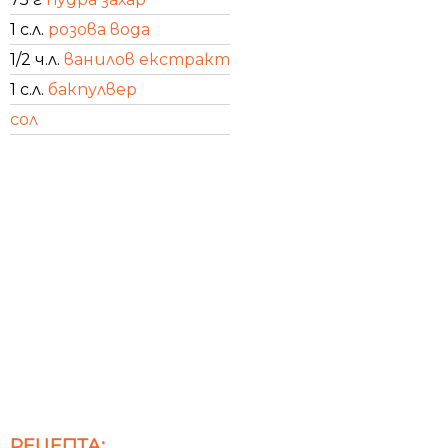
1 с.л.
розова вода
1/2 ч.л.
ванилов екстракт
1 с.л.
бакпулвер
сол
РЕЦЕПТА: