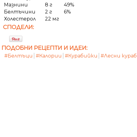
Мазнини
8 г
49%
Белтъчини
2 г
6%
Холестерол
22 мг
СПОДЕЛИ:
ПОДОБНИ РЕЦЕПТИ И ИДЕИ:
#Белтъци
#Калории
#Курабийки
#Лесни кура