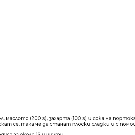
, маслото (200 г), захарта (100 г) и сока на порто
кат се, така че да станат плоски сладки и с помо
дуса за около 15 минути.