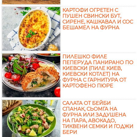
КАРТОФИ ОГРЕТЕН С
ПУШЕН СВИНСКИ БУТ,
СИРЕНЕ, КАШКАВАЛ И СОС
БЕШАМЕЛ НА ФУРНА
ПИЛЕШКО ФИЛЕ
ПЕПЕРУДА ПАНИРАНО ПО
КИЕВСКИ (ПИЛЕ КИЕВ,
КИЕВСКИ КОТЛЕТ) НА
ФУРНА С ГАРНИТУРА ОТ
КАРТОФЕНО ПЮРЕ
САЛАТА ОТ БЕЙБИ
СПАНАК, СЬОМГА НА
ФУРНА ИЛИ ЗАДУШЕНА
НА ПАРА, АВОКАДО,
ТИКВЕНИ СЕМКИ И ГОДЖИ
БЕРИ