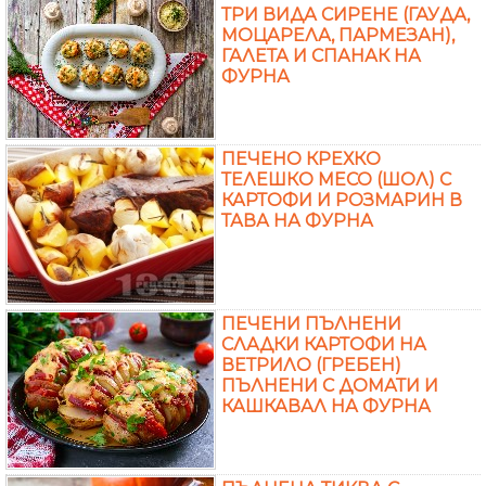
ТРИ ВИДА СИРЕНЕ (ГАУДА,
МОЦАРЕЛА, ПАРМЕЗАН),
ГАЛЕТА И СПАНАК НА
ФУРНА
ПЕЧЕНО КРЕХКО
ТЕЛЕШКО МЕСО (ШОЛ) С
КАРТОФИ И РОЗМАРИН В
ТАВА НА ФУРНА
ПЕЧЕНИ ПЪЛНЕНИ
СЛАДКИ КАРТОФИ НА
ВЕТРИЛО (ГРЕБЕН)
ПЪЛНЕНИ С ДОМАТИ И
КАШКАВАЛ НА ФУРНА