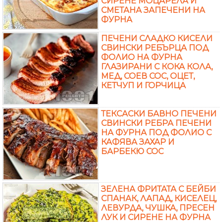
СИРЕНЕ МОЦАРЕЛА И
СМЕТАНА ЗАПЕЧЕНИ НА
ФУРНА
ПЕЧЕНИ СЛАДКО КИСЕЛИ
СВИНСКИ РЕБЪРЦА ПОД
ФОЛИО НА ФУРНА
ГЛАЗИРАНИ С КОКА КОЛА,
МЕД, СОЕВ СОС, ОЦЕТ,
КЕТЧУП И ГОРЧИЦА
ТЕКСАСКИ БАВНО ПЕЧЕНИ
СВИНСКИ РЕБРА ПЕЧЕНИ
НА ФУРНА ПОД ФОЛИО С
КАФЯВА ЗАХАР И
БАРБЕКЮ СОС
ЗЕЛЕНА ФРИТАТА С БЕЙБИ
СПАНАК, ЛАПАД, КИСЕЛЕЦ,
ЛЕВУРДА, ЧУШКА, ПРЕСЕН
ЛУК И СИРЕНЕ НА ФУРНА