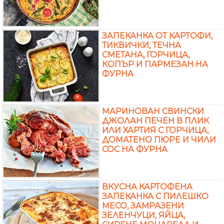
ЗАПЕКАНКА ОТ КАРТОФИ,
ТИКВИЧКИ, ТЕЧНА
СМЕТАНА, ГОРЧИЦА,
КОПЪР И ПАРМЕЗАН НА
ФУРНА
МАРИНОВАН СВИНСКИ
ДЖОЛАН ПЕЧЕН В ПЛИК
ИЛИ ХАРТИЯ С ГОРЧИЦА,
ДОМАТЕНО ПЮРЕ И ЧИЛИ
СОС НА ФУРНА
ВКУСНА КАРТОФЕНА
ЗАПЕКАНКА С ПИЛЕШКО
МЕСО, ЗАМРАЗЕНИ
ЗЕЛЕНЧУЦИ, ЯЙЦА,