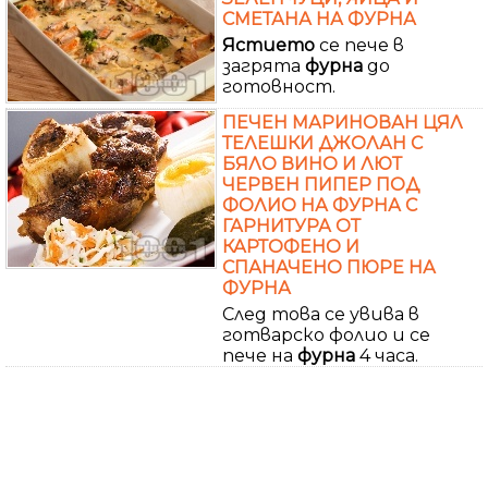
СМЕТАНА НА ФУРНА
Ястието
се пече в
загрята
фурна
до
готовност.
ПЕЧЕН МАРИНОВАН ЦЯЛ
ТЕЛЕШКИ ДЖОЛАН С
БЯЛО ВИНО И ЛЮТ
ЧЕРВЕН ПИПЕР ПОД
ФОЛИО НА ФУРНА С
ГАРНИТУРА ОТ
КАРТОФЕНО И
СПАНАЧЕНО ПЮРЕ НА
ФУРНА
След това се увива в
готварско фолио и се
пече на
фурна
4 часа.