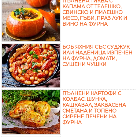
ПЪЛНЕНА ТИКВА С
КАПАМА ОТ ТЕЛЕШКО,
СВИНСКО И ПИЛЕШКО
МЕСО, ГЪБИ, ПРАЗ ЛУК И
ВИНО НА ФУРНА
БОБ ЯХНИЯ СЪС СУДЖУК
ИЛИ НАДЕНИЦА ИЗПЕЧЕН
НА ФУРНА, ДОМАТИ,
СУШЕНИ ЧУШКИ
ПЪЛНЕНИ КАРТОФИ С
КОЛБАС, ШУНКА,
КАШКАВАЛ, ЗАКВАСЕНА
СМЕТАНА И ТОПЕНО
СИРЕНЕ ПЕЧЕНИ НА
ФУРНА