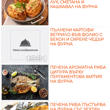
ЛУК, СМЕТАНА И
КАШКАВАЛ НА ФУРНА
ПЪЛНЕНИ КАРТОФИ
ВЕТРИЛО ВЪВ ФОЛИО С
БЕКОН И СИРЕНЕ ЧЕДЪР
НА ФУРНА
ПЕЧЕНА АРОМАТНА РИБА
ЦИПУРА ВЪРХУ
ПЕРГАМЕНТОВА ХАРТИЯ
НА ФУРНА
ПЕЧЕНА РИБА ПЪСТЪРВА
НА ФУРНА СЪС ЗЕХТИН,