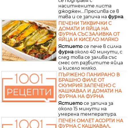
се подправя с
наситнените листа
джоджен....Пресипва се в
тава и се запича на
фурна
.
ПЕЧЕНИ ТИКВИЧКИ С
ДОМАТИ И ЯЙЦА НА
ФУРНА СЪС ЗАЛИВКА ОТ
ЯЙЦА И КИСЕЛО МЛЯКО
Ястието
се пече в силна
фурна
около 40 минути, с
след това се залива със
смес от разбитите яйца
и кисело мляко.
ПЪРЖЕНО ПАНИРАНО В
БРАШНО ФИЛЕ ОТ
СКУМРИЯ ЗАПЕЧЕНО С
КАШКАВАЛ И ДОМАТИ НА
ФУРНА НА ФУРНА
Ястието
се запича за
около 15 минути на
умерена температура.
ПЕЧЕН ОМЛЕТ АСОРТИ НА
ФУРНА С КАШКАВАЛ,