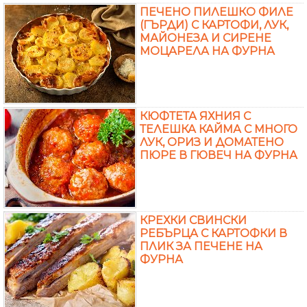
ПЕЧЕНО ПИЛЕШКО ФИЛЕ
(ГЪРДИ) С КАРТОФИ, ЛУК,
МАЙОНЕЗА И СИРЕНЕ
МОЦАРЕЛА НА ФУРНА
КЮФТЕТА ЯХНИЯ С
ТЕЛЕШКА КАЙМА С МНОГО
ЛУК, ОРИЗ И ДОМАТЕНО
ПЮРЕ В ГЮВЕЧ НА ФУРНА
КРЕХКИ СВИНСКИ
РЕБЪРЦА С КАРТОФКИ В
ПЛИК ЗА ПЕЧЕНЕ НА
ФУРНА