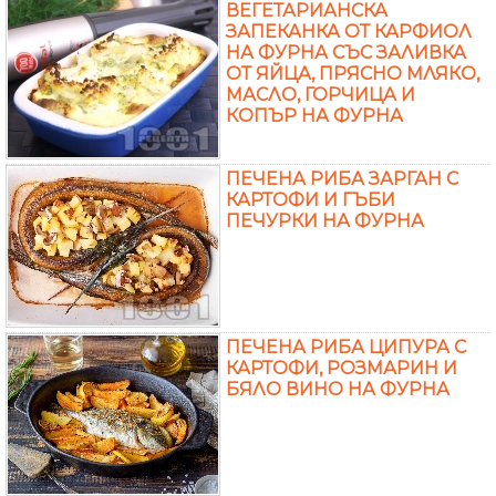
ВЕГЕТАРИАНСКА
ЗАПЕКАНКА ОТ КАРФИОЛ
НА ФУРНА СЪС ЗАЛИВКА
ОТ ЯЙЦА, ПРЯСНО МЛЯКО,
МАСЛО, ГОРЧИЦА И
КОПЪР НА ФУРНА
ПЕЧЕНА РИБА ЗАРГАН С
КАРТОФИ И ГЪБИ
ПЕЧУРКИ НА ФУРНА
ПЕЧЕНА РИБА ЦИПУРА С
КАРТОФИ, РОЗМАРИН И
БЯЛО ВИНО НА ФУРНА