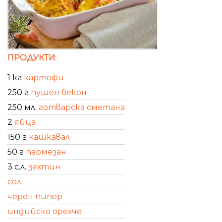
ПРОДУКТИ:
1 кг
картофи
250 г
пушен бекон
250 мл.
готварска сметана
2
яйца
150 г
кашкавал
50 г
пармезан
3 с.л.
зехтин
сол
черен пипер
индийско орехче