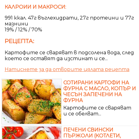
КАЛРОИИ И МАКРОСИ:
991 ккал. 47г въглехидрати, 27г протеини и 77г
мазнини
19% / 12% / 70%
РЕЦЕПТА:
Картофите се сваряват в подсолена вода, след
което се оставят да изстинат и се...
Натиснете за да отворите цялата рецепта
СОТИРАНИ КАРТОФИ НА
ФУРНА С МАСЛО, КОПЪР И
ЧЕСЪН ЗАПЕЧЕНИ НА
ФУРНА
Картофите се сваряват
и се обелват...
ПЕЧЕНИ СВИНСКИ
ПЪРЖОЛИ (КОТЛЕТИ,