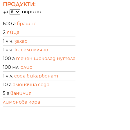
ПРОДУКТИ:
за
порции
600 г
брашно
2
яйца
1 ч.ч.
захар
1 ч.ч.
кисело мляко
100 г
течен шоколад нутела
100 мл.
олио
1 ч.л.
сода бикарбонат
10 г
амонячна сода
5 г
ванилия
лимонова кора