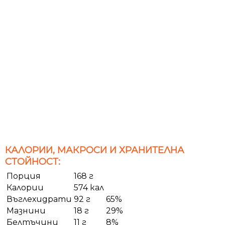
КАЛОРИИ, МАКРОСИ И ХРАНИТЕЛНА
СТОЙНОСТ:
Порция
168 г
Калории
574 кал
Въглехидрати
92 г
65%
Мазнини
18 г
29%
Белтъчини
11 г
8%