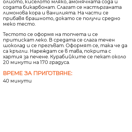
олиото, киселото мляко, амонячната сода и
содата бикарбонат. Слагат се настърганата
лимонова кора и ванилията. На части се
прибавя брашното, докато се получи средно
меко тесто.
Тестото се оформя на топчета и се
притискат леко. В средата се слага течен
шоколад и се прегъват. Оформят се, така че да
са кръгли. Нареждат се в тава, покрита с
хартия за печене. Курабийките се пекат около
20 минути на 170 градуса.
ВРЕМЕ ЗА ПРИГОТВЯНЕ:
40 минути