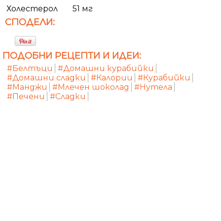
Холестерол
51 мг
СПОДЕЛИ:
ПОДОБНИ РЕЦЕПТИ И ИДЕИ:
#Белтъци
#Домашни курабийки
#Домашни сладки
#Калории
#Курабийки
#Манджи
#Млечен шоколад
#Нутела
#Печени
#Сладки