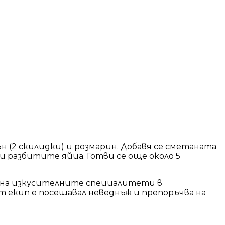
сън (2 скилидки) и розмарин. Добавя се сметаната
 и разбитите яйца. Готви се още около 5
е на изкусителните специалитети в
ият екип е посещавал неведнъж и препоръчва на