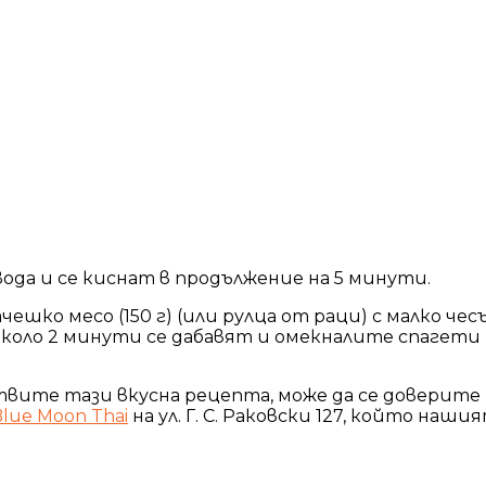
вода и се киснат в продължение на 5 минути.
чешко месо (150 г) (или рулца от раци) с малко че
д около 2 минути се дабавят и омекналите спагети
отвите тази вкусна рецепта, може да се доверит
Blue Moon Thai
на ул. Г. С. Раковски 127, който наш