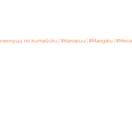
еленчуци по китайски
#Калории
#Манджи
#Месн