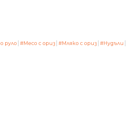
о руло
#Месо с ориз
#Мляко с ориз
#Нудъли