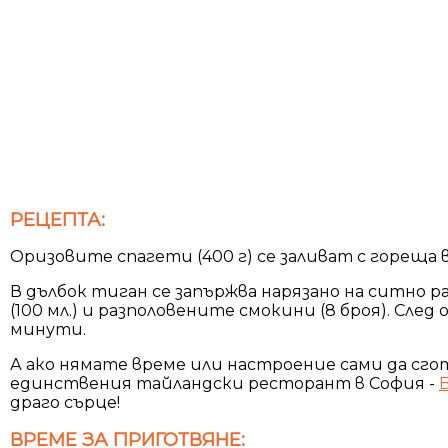
РЕЦЕПТА:
Оризовите спагети (400 г) се заливат с гореща 
В дълбок тиган се запържва нарязано на ситно ра
(100 мл.) и разполовените смокини (8 броя). Сле
минути.
А ако нямате време или настроение сами да сг
единствения тайландски ресторант в София -
драго сърце!
ВРЕМЕ ЗА ПРИГОТВЯНЕ: