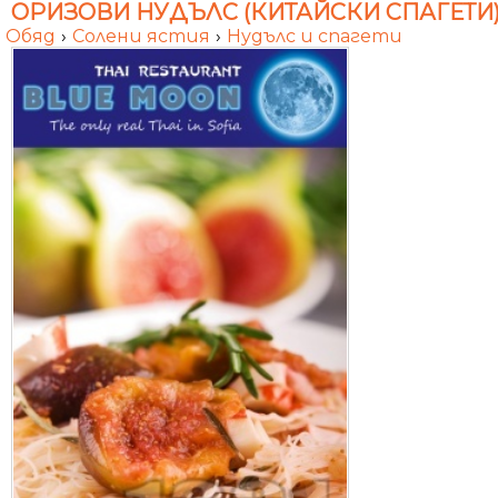
ОРИЗОВИ НУДЪЛС (КИТАЙСКИ СПАГЕТИ)
Обяд
›
Солени ястия
›
Нудълс и спагети