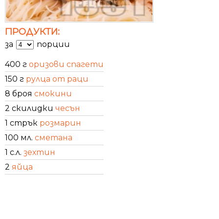
ПРОДУКТИ:
за
порции
400 г
оризови спагети
150 г
рулца от раци
8 броя
смокини
2 скилидки
чесън
1 стрък
розмарин
100 мл.
сметана
1 с.л.
зехтин
2
яйца