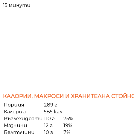
15 минути
КАЛОРИИ, МАКРОСИ И ХРАНИТЕЛНА СТОЙНО
Порция
289 г
Калории
585 кал
Въглехидрати
110 г
75%
Мазнини
12 г
19%
Белтъчини
10 г
7%