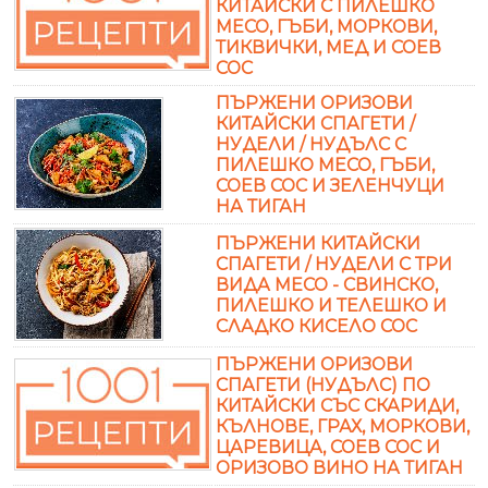
КИТАЙСКИ С ПИЛЕШКО
МЕСО, ГЪБИ, МОРКОВИ,
ТИКВИЧКИ, МЕД И СОЕВ
СОС
ПЪРЖЕНИ ОРИЗОВИ
КИТАЙСКИ СПАГЕТИ /
НУДЕЛИ / НУДЪЛС С
ПИЛЕШКО МЕСО, ГЪБИ,
СОЕВ СОС И ЗЕЛЕНЧУЦИ
НА ТИГАН
ПЪРЖЕНИ КИТАЙСКИ
СПАГЕТИ / НУДЕЛИ С ТРИ
ВИДА МЕСО - СВИНСКО,
ПИЛЕШКО И ТЕЛЕШКО И
СЛАДКО КИСЕЛО СОС
ПЪРЖЕНИ ОРИЗОВИ
СПАГЕТИ (НУДЪЛС) ПО
КИТАЙСКИ СЪС СКАРИДИ,
КЪЛНОВЕ, ГРАХ, МОРКОВИ,
ЦАРЕВИЦА, СОЕВ СОС И
ОРИЗОВО ВИНО НА ТИГАН