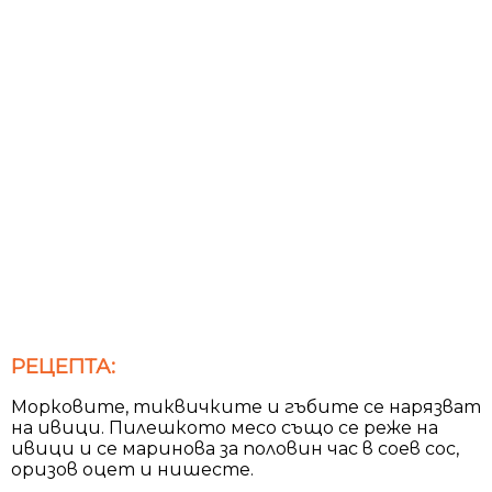
РЕЦЕПТА:
Морковите, тиквичките и гъбите се нарязват
на ивици. Пилешкото месо също се реже на
ивици и се маринова за половин час в соев сос,
оризов оцет и нишесте.