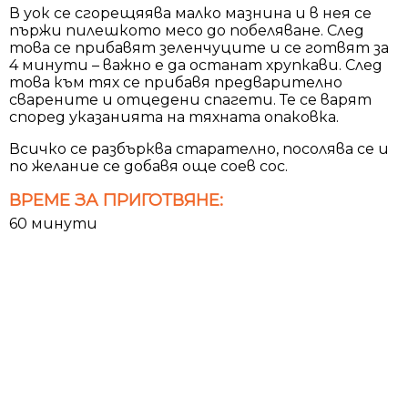
В уок се сгорещяява малко мазнина и в нея се
пържи пилешкото месо до побеляване. След
това се прибавят зеленчуците и се готвят за
4 минути – важно е да останат хрупкави. След
това към тях се прибавя предварително
сварените и отцедени спагети. Те се варят
според указанията на тяхната опаковка.
Всичко се разбърква старателно, посолява се и
по желание се добавя още соев сос.
ВРЕМЕ ЗА ПРИГОТВЯНЕ:
60 минути