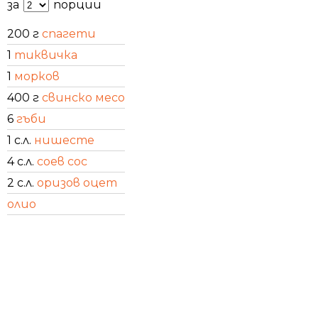
за
порции
200 г
спагети
1
тиквичка
1
морков
400 г
свинско месо
6
гъби
1 с.л.
нишесте
4 с.л.
соев сос
2 с.л.
оризов оцет
олио