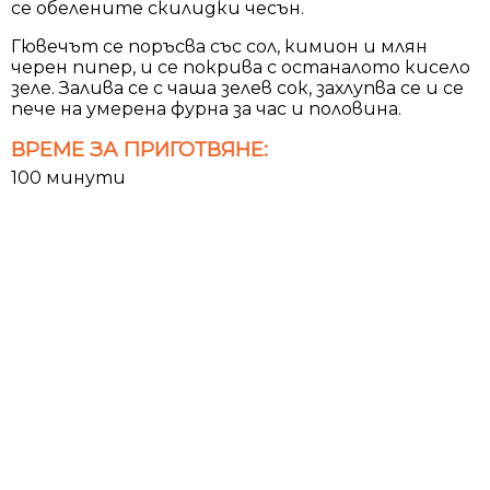
се обелените скилидки чесън.
Гювечът се поръсва със сол, кимион и млян
черен пипер, и се покрива с останалото кисело
зеле. Залива се с чаша зелев сок, захлупва се и се
пече на умерена фурна за час и половина.
ВРЕМЕ ЗА ПРИГОТВЯНЕ:
100 минути