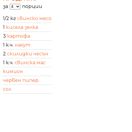
за
порции
1/2 кг
свинско месо
1
кисела зелка
3
картофа
1 к.ч.
нахут
2
скилидки чесън
1 к.ч.
свинска мас
кимион
червен пипер
сол